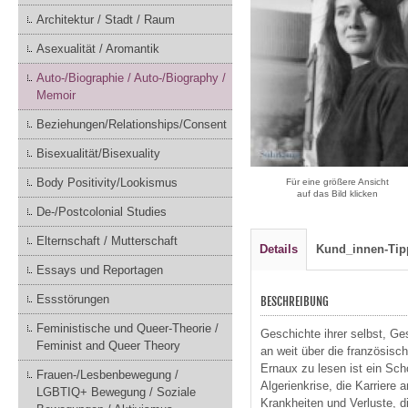
Architektur / Stadt / Raum
Asexualität / Aromantik
Auto-/Biographie / Auto-/Biography /
Memoir
Beziehungen/Relationships/Consent
Bisexualität/Bisexuality
Body Positivity/Lookismus
Für eine größere Ansicht
auf das Bild klicken
De-/Postcolonial Studies
Elternschaft / Mutterschaft
Details
Kund_innen-Tip
Essays und Reportagen
Essstörungen
BESCHREIBUNG
Feministische und Queer-Theorie /
Geschichte ihrer selbst, Ge
Feminist and Queer Theory
an weit über die französisc
Ernaux zu lesen ist ein Scho
Frauen-/Lesbenbewegung /
Algerienkrise, die Karriere 
LGBTIQ+ Bewegung / Soziale
Krankheiten und Verluste, d