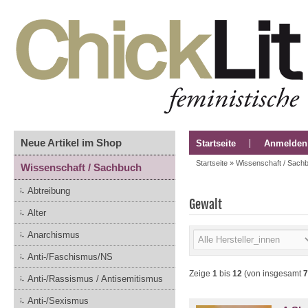
Neue Artikel im Shop
Startseite
Anmelden
Startseite
»
Wissenschaft / Sach
Wissenschaft / Sachbuch
Abtreibung
Gewalt
Alter
Anarchismus
Anti-/Faschismus/NS
Zeige
1
bis
12
(von insgesamt
7
Anti-/Rassismus / Antisemitismus
Anti-/Sexismus