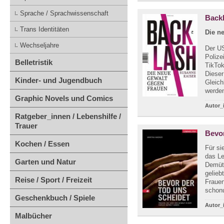
Sprache / Sprachwissenschaft
Backl
Trans Identitäten
Die n
Wechseljahre
Der US
Polize
Belletristik
TikTok
Dieser
Kinder- und Jugendbuch
Gleich
werden
Graphic Novels und Comics
Autor_
Ratgeber_innen / Lebenshilfe /
Trauer
Bevor
Kochen / Essen
Für si
das Le
Garten und Natur
Demüt
gelieb
Reise / Sport / Freizeit
Frauen
schonu
Geschenkbuch / Spiele
Autor_
Malbücher