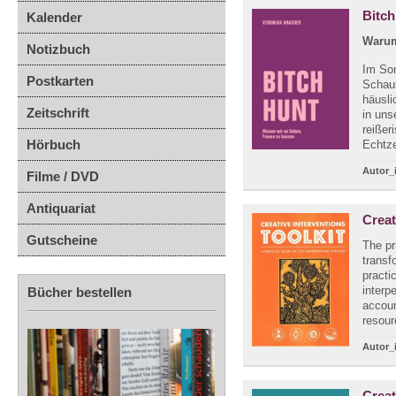
Bitch
Kalender
Warum
Notizbuch
Im So
Postkarten
Schaus
häusli
Zeitschrift
in uns
reißer
Hörbuch
Echtze
Autor_
Filme / DVD
Antiquariat
Creat
Gutscheine
The pr
transf
practi
interp
Bücher bestellen
accoun
resourc
Autor_
Creat