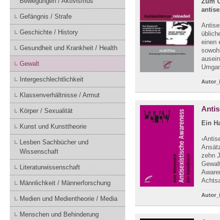
Bewegungen / Aktivismus
Zum U
antise
Gefängnis / Strafe
Antise
Geschichte / History
üblich
einen 
Gesundheit und Krankheit / Health
sowoh
ausein
Gewalt
Umgang
Intergeschlechtlichkeit
Autor_
Klassenverhältnisse / Armut
Antis
Körper / Sexualität
Ein H
Kunst und Kunsttheorie
›Antis
Lesben Sachbücher und
Ansätz
Wissenschaft
zehn J
Gewalt
Literaturwissenschaft
Awaren
Achtsa
Männlichkeit / Männerforschung
Autor_
Medien und Medientheorie / Media
Menschen und Behinderung