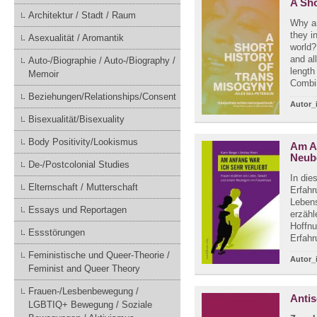
A Sho
Architektur / Stadt / Raum
Why a
they i
Asexualität / Aromantik
world?
and al
Auto-/Biographie / Auto-/Biography /
length
Memoir
Combin
Beziehungen/Relationships/Consent
Autor_
Bisexualität/Bisexuality
Body Positivity/Lookismus
Am An
Neub
De-/Postcolonial Studies
In di
Elternschaft / Mutterschaft
Erfahr
Lebens
Essays und Reportagen
erzähl
Hoffnu
Essstörungen
Erfahr
Feministische und Queer-Theorie /
Autor_
Feminist and Queer Theory
Frauen-/Lesbenbewegung /
Anti
LGBTIQ+ Bewegung / Soziale