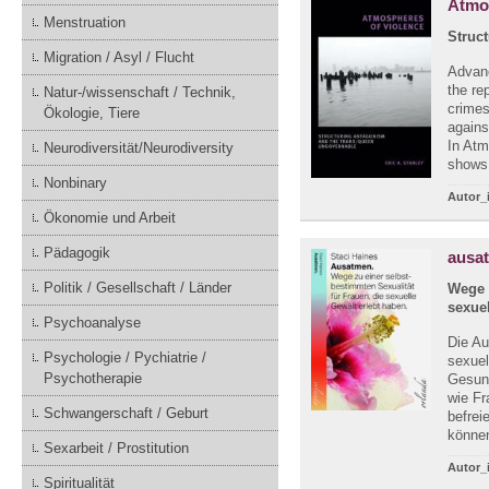
Atmo
Menstruation
Struc
Migration / Asyl / Flucht
Advanc
the re
Natur-/wissenschaft / Technik,
crimes
Ökologie, Tiere
agains
In Atm
Neurodiversität/Neurodiversity
shows 
Nonbinary
Autor_
Ökonomie und Arbeit
Pädagogik
ausa
Politik / Gesellschaft / Länder
Wege 
sexuel
Psychoanalyse
Die Au
Psychologie / Pychiatrie /
sexuel
Psychotherapie
Gesund
wie Fr
Schwangerschaft / Geburt
befrei
können
Sexarbeit / Prostitution
Autor_
Spiritualität