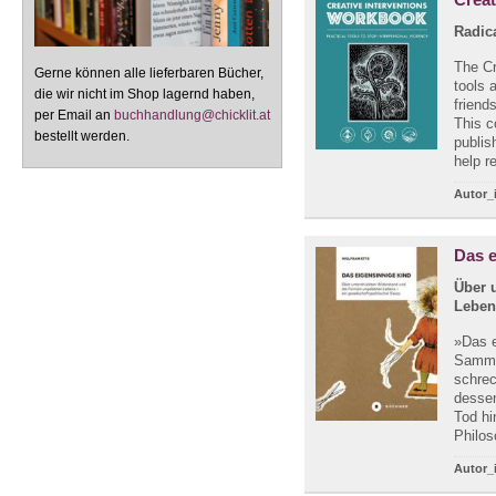
Radic
The Cr
Gerne können alle lieferbaren Bücher,
tools 
die wir nicht im Shop lagernd haben,
friend
per Email an
buchhandlung@chicklit.at
This c
bestellt werden.
publis
help re
Autor_
Das e
Über 
Leben
»Das e
Samml
schrec
dessen
Tod hi
Philos
Autor_