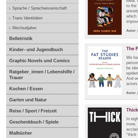
ideal,
to the
Sprache / Sprachwissenschaft
anxiet
which 
Trans Identitäten
impose
Wechseljahre
Autor_
Belletristik
The F
Kinder- und Jugendbuch
We hav
Graphic Novels und Comics
person
be ide
Ratgeber_innen / Lebenshilfe /
epidem
Trauer
And we
actors 
Kochen / Essen
Autor_
Garten und Natur
Thic
Reise / Sport / Freizeit
In eig
Geschenkbuch / Spiele
more, 
acclai
Malbücher
"thick