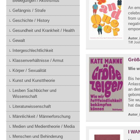
Bewegungen / Aktivismus
An emp
Gefängnis / Strafe
celebr
from u
Geschichte / History
negati
empowe
Gesundheit und Krankheit / Health
Autor_
Gewalt
Tiff Jo
Intergeschlechtlichkeit
Größ
Klassenverhältnisse / Armut
Wie w
Körper / Sexualität
Bis he
Kunst und Kunsttheorie
Anlass
an dem
Lesben Sachbücher und
gebore
Wissenschaft
Sie wu
hat dar
Literaturwissenschaft
Autor_
Männlichkeit / Männerforschung
Medien und Medientheorie / Media
I WA
Menschen und Behinderung