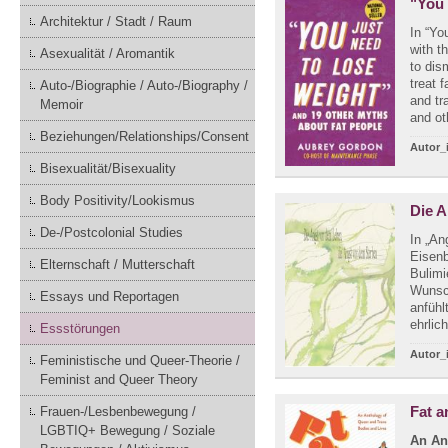
"You 
Architektur / Stadt / Raum
In “Yo
with t
Asexualität / Aromantik
to dis
treat 
Auto-/Biographie / Auto-/Biography /
and tr
Memoir
and oth
Beziehungen/Relationships/Consent
Autor_
Bisexualität/Bisexuality
Body Positivity/Lookismus
Die A
De-/Postcolonial Studies
In „An
Eisenb
Elternschaft / Mutterschaft
Bulimi
Wunsch
Essays und Reportagen
anfühl
ehrlich
Essstörungen
Autor_
Feministische und Queer-Theorie /
Feminist and Queer Theory
Fat 
Frauen-/Lesbenbewegung /
LGBTIQ+ Bewegung / Soziale
An An