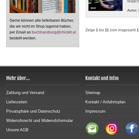
Mädche
Autor_
Gerne können alle lieferbaren Bücher,
die wir nicht im Shop lagernd haben,
Zeige
1
bis
11
(von insgesamt
1
per Email an
buchhandlung@chicklit.at
bestellt werden.
Mehr über...
Kontakt und Infos
Zahlung und Versand
Sitemap
Lieferzeiten
Kontakt / Anfahrtsplan
Privatsphäre und Datenschutz
Impressum
Widerrufsrecht und Widerrufsformular
Unsere AGB