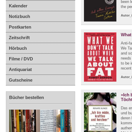
been l
Kalender
the pe
Autor_
Notizbuch
Postkarten
What
Zeitschrift
Anti-f
Hörbuch
We Tal
and so
needs 
Filme / DVD
to be 
recent
Antiquariat
Autor_
Gutscheine
»Ich 
Bücher bestellen
Töcht
Das er
und bu
deren 
kommen
authen