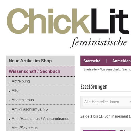
Neue Artikel im Shop
Startseite
Anmelden
Startseite
»
Wissenschaft / Sach
Wissenschaft / Sachbuch
Abtreibung
Essstörungen
Alter
Anarchismus
Anti-/Faschismus/NS
Zeige
1
bis
11
(von insgesamt
1
Anti-/Rassismus / Antisemitismus
Anti-/Sexismus