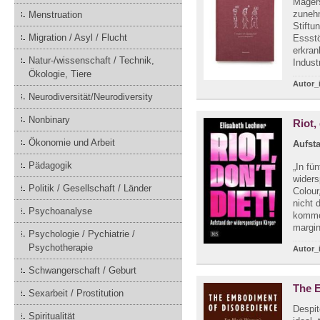
Magers
zuneh
Menstruation
Stiftu
Migration / Asyl / Flucht
Essstö
erkran
Natur-/wissenschaft / Technik,
Indust
Ökologie, Tiere
Autor_
Neurodiversität/Neurodiversity
Nonbinary
Riot,
Ökonomie und Arbeit
Aufst
Pädagogik
„In fü
widers
Politik / Gesellschaft / Länder
Colour
nicht 
Psychoanalyse
kommer
margina
Psychologie / Pychiatrie /
Psychotherapie
Autor_
Schwangerschaft / Geburt
The 
Sexarbeit / Prostitution
Despit
Spiritualität