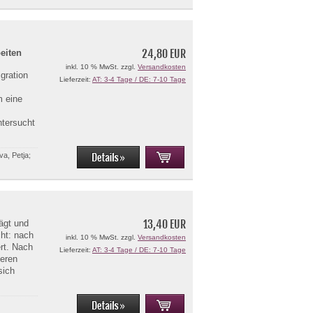
24,80 EUR
eiten
inkl. 10 % MwSt. zzgl.
Versandkosten
gration
Lieferzeit:
AT: 3-4 Tage / DE: 7-10 Tage
m eine
ntersucht
va, Petja;
13,40 EUR
ägt und
cht: nach
inkl. 10 % MwSt. zzgl.
Versandkosten
rt. Nach
Lieferzeit:
AT: 3-4 Tage / DE: 7-10 Tage
ieren
sich