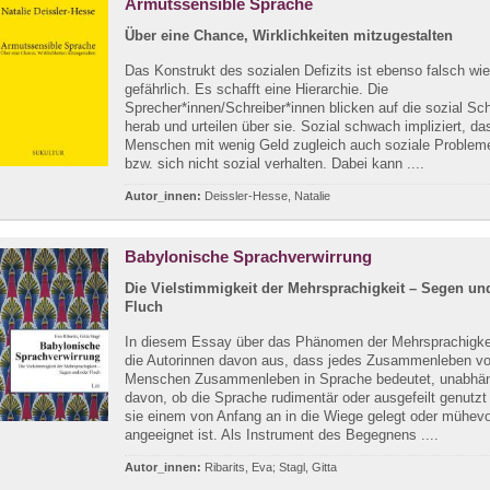
Armutssensible Sprache
Über eine Chance, Wirklichkeiten mitzugestalten
Das Konstrukt des sozialen Defizits ist ebenso falsch wi
gefährlich. Es schafft eine Hierarchie. Die
Sprecher*innen/Schreiber*innen blicken auf die sozial S
herab und urteilen über sie. Sozial schwach impliziert, da
Menschen mit wenig Geld zugleich auch soziale Problem
bzw. sich nicht sozial verhalten. Dabei kann ....
Autor_innen:
Deissler-Hesse, Natalie
Babylonische Sprachverwirrung
Die Vielstimmigkeit der Mehrsprachigkeit – Segen un
Fluch
In diesem Essay über das Phänomen der Mehrsprachigke
die Autorinnen davon aus, dass jedes Zusammenleben v
Menschen Zusammenleben in Sprache bedeutet, unabhä
davon, ob die Sprache rudimentär oder ausgefeilt genutzt 
sie einem von Anfang an in die Wiege gelegt oder mühevo
angeeignet ist. Als Instrument des Begegnens ....
Autor_innen:
Ribarits, Eva; Stagl, Gitta