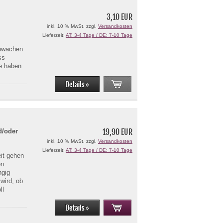
3,10 EUR
inkl. 10 % MwSt. zzgl.
Versandkosten
e
Lieferzeit:
AT: 3-4 Tage / DE: 7-10 Tage
chwachen
ss
e haben
19,90 EUR
d/oder
inkl. 10 % MwSt. zzgl.
Versandkosten
Lieferzeit:
AT: 3-4 Tage / DE: 7-10 Tage
it gehen
on
ngig
wird, ob
ll