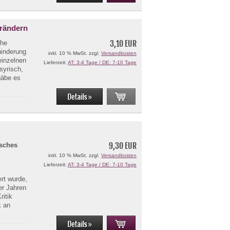
rändern
3,10 EUR
che
hinderung
inkl. 10 % MwSt. zzgl.
Versandkosten
einzelnen
Lieferzeit:
AT: 3-4 Tage / DE: 7-10 Tage
syrisch,
gäbe es
9,30 EUR
isches
inkl. 10 % MwSt. zzgl.
Versandkosten
Lieferzeit:
AT: 3-4 Tage / DE: 7-10 Tage
rt wurde,
er Jahren
ritik
k an