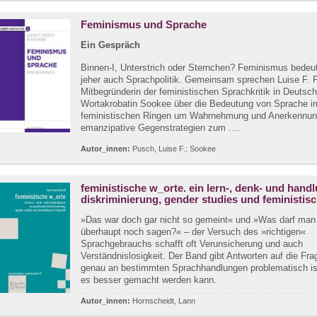
Feminismus und Sprache
Ein Gespräch
Binnen-I, Unterstrich oder Sternchen? Feminismus bedeut
jeher auch Sprachpolitik. Gemeinsam sprechen Luise F. 
Mitbegründerin der feministischen Sprachkritik in Deutsc
Wortakrobatin Sookee über die Bedeutung von Sprache i
feministischen Ringen um Wahrnehmung und Anerkennun
emanzipative Gegenstrategien zum ....
Autor_innen:
Pusch, Luise F.; Sookee
feministische w_orte. ein lern-, denk- und han
diskriminierung, gender studies und feministisch
»Das war doch gar nicht so gemeint« und »Was darf man
überhaupt noch sagen?« – der Versuch des »richtigen«
Sprachgebrauchs schafft oft Verunsicherung und auch
Verständnislosigkeit. Der Band gibt Antworten auf die Fr
genau an bestimmten Sprachhandlungen problematisch is
es besser gemacht werden kann.
Autor_innen:
Hornscheidt, Lann