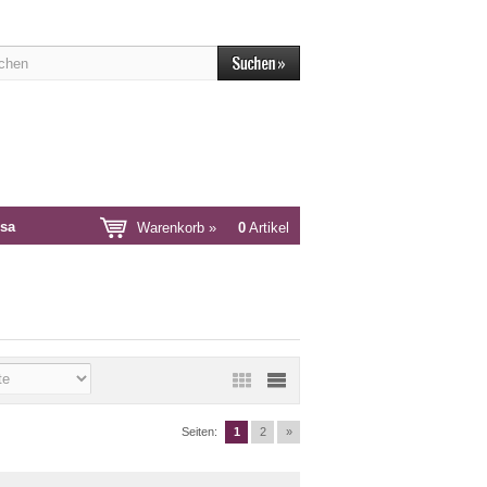
sa
Warenkorb »
0
Artikel
Seiten:
1
2
»