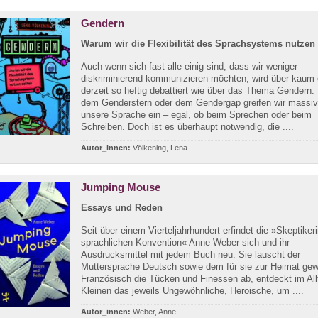
Gendern
Warum wir die Flexibilität des Sprachsystems nutzen 
Auch wenn sich fast alle einig sind, dass wir weniger
diskriminierend kommunizieren möchten, wird über kaum
derzeit so heftig debattiert wie über das Thema Gendern.
dem Genderstern oder dem Gendergap greifen wir massiv
unsere Sprache ein – egal, ob beim Sprechen oder beim
Schreiben. Doch ist es überhaupt notwendig, die ....
Autor_innen:
Völkening, Lena
Jumping Mouse
Essays und Reden
Seit über einem Vierteljahrhundert erfindet die »Skeptiker
sprachlichen Konvention« Anne Weber sich und ihr
Ausdrucksmittel mit jedem Buch neu. Sie lauscht der
Muttersprache Deutsch sowie dem für sie zur Heimat ge
Französisch die Tücken und Finessen ab, entdeckt im All
Kleinen das jeweils Ungewöhnliche, Heroische, um ....
Autor_innen:
Weber, Anne