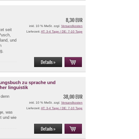
8,30 EUR
inkl. 10 % MwSt. zzgl.
Versandkosten
et seit
Lieferzeit:
AT: 3-4 Tage / DE: 7-10 Tage
Pusch,
hland, und
m
g,
dlungsbuch zu sprache und
er linguistik
38,00 EUR
 denn
inkl. 10 % MwSt. zzgl.
Versandkosten
Lieferzeit:
AT: 3-4 Tage / DE: 7-10 Tage
age, was
t und wie