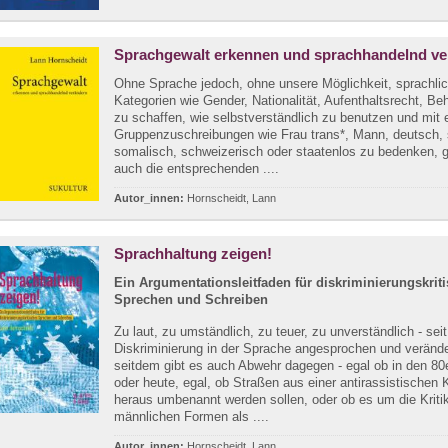
Sprachgewalt erkennen und sprachhandelnd ve
Ohne Sprache jedoch, ohne unsere Möglichkeit, sprachli
Kategorien wie Gender, Nationalität, Aufenthaltsrecht, Be
zu schaffen, wie selbstverständlich zu benutzen und mit 
Gruppenzuschreibungen wie Frau trans*, Mann, deutsch, 
somalisch, schweizerisch oder staatenlos zu bedenken, 
auch die entsprechenden ....
Autor_innen:
Hornscheidt, Lann
Sprachhaltung zeigen!
Ein Argumentationsleitfaden für diskriminierungskrit
Sprechen und Schreiben
Zu laut, zu umständlich, zu teuer, zu unverständlich - seit
Diskriminierung in der Sprache angesprochen und verände
seitdem gibt es auch Abwehr dagegen - egal ob in den 80
oder heute, egal, ob Straßen aus einer antirassistischen K
heraus umbenannt werden sollen, oder ob es um die Kriti
männlichen Formen als ....
Autor_innen:
Hornscheidt, Lann