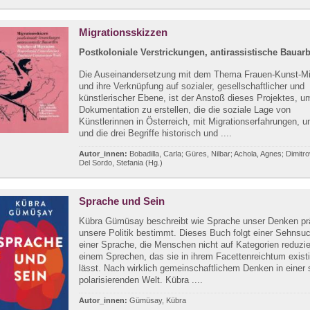
Migrationsskizzen
Postkoloniale Verstrickungen, antirassistische Bauarb
Die Auseinandersetzung mit dem Thema Frauen-Kunst-Mi
und ihre Verknüpfung auf sozialer, gesellschaftlicher und
künstlerischer Ebene, ist der Anstoß dieses Projektes, u
Dokumentation zu erstellen, die die soziale Lage von
Künstlerinnen in Österreich, mit Migrationserfahrungen, u
und die drei Begriffe historisch und ....
Autor_innen:
Bobadilla, Carla; Güres, Nilbar; Achola, Agnes; Dimitro
Del Sordo, Stefania (Hg.)
Sprache und Sein
Kübra Gümüsay beschreibt wie Sprache unser Denken pr
unsere Politik bestimmt. Dieses Buch folgt einer Sehnsu
einer Sprache, die Menschen nicht auf Kategorien reduzie
einem Sprechen, das sie in ihrem Facettenreichtum exist
lässt. Nach wirklich gemeinschaftlichem Denken in einer 
polarisierenden Welt. Kübra ....
Autor_innen:
Gümüsay, Kübra