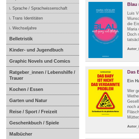
Blau 
Sprache / Sprachwissenschaft
Luis V
Trans Identitäten
Wunsch
die Ei
Wechseljahre
Maria 
Doch m
Belletristik
tatsäc
Autor_
Kinder- und Jugendbuch
Graphic Novels und Comics
Das B
Ratgeber_innen / Lebenshilfe /
Trauer
Ein H
Kochen / Essen
Wer ge
Wether
Garten und Natur
Gesell
noch a
Reise / Sport / Freizeit
Fläsch
Mütter
Geschenkbuch / Spiele
Autor_
Malbücher