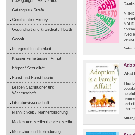
Bewegungen / Aktivismus
Getti
Gefängnis / Strafe
ADHD g
impact
Geschichte / History
ADHD o
connec
Gesundheit und Krankheit / Health
lived 
Gewalt
person
Intergeschlechtlichkeit
Autor_
Klassenverhältnisse / Armut
Adopt
Körper / Sexualität
What 
Kunst und Kunsttheorie
This b
Lesben Sachbücher und
people
Wissenschaft
helpfu
proces
Literaturwissenschaft
and ot
challe
Männlichkeit / Männerforschung
Autor_
Medien und Medientheorie / Media
Menschen und Behinderung
Anruf