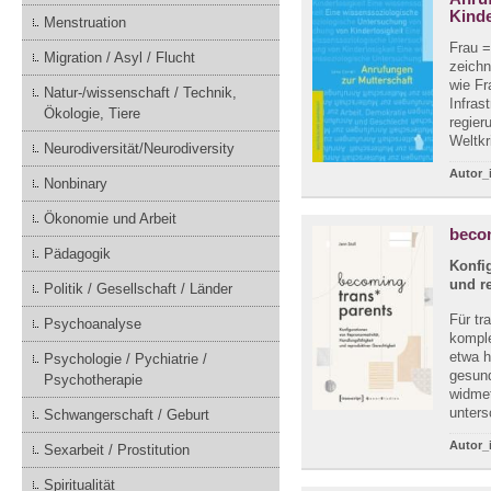
Kinde
Menstruation
Frau 
Migration / Asyl / Flucht
zeichn
wie Fr
Natur-/wissenschaft / Technik,
Infras
Ökologie, Tiere
regier
Weltkr
Neurodiversität/Neurodiversity
Autor_
Nonbinary
Ökonomie und Arbeit
becom
Pädagogik
Konfi
und r
Politik / Gesellschaft / Länder
Für tr
Psychoanalyse
komple
etwa h
Psychologie / Pychiatrie /
gesund
Psychotherapie
widmet
unters
Schwangerschaft / Geburt
Autor_
Sexarbeit / Prostitution
Spiritualität