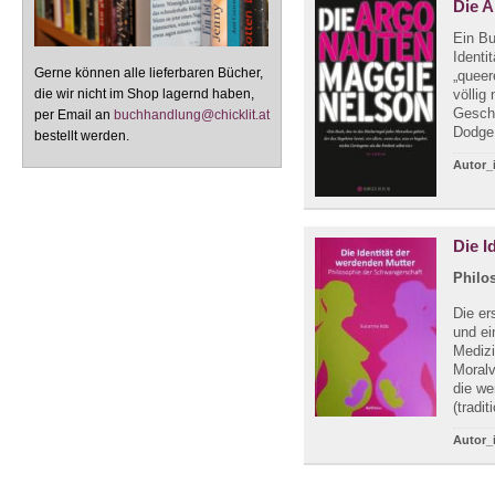
Die 
Ein Bu
Identi
Gerne können alle lieferbaren Bücher,
„queer
die wir nicht im Shop lagernd haben,
völlig
Geschi
per Email an
buchhandlung@chicklit.at
Dodge,
bestellt werden.
Autor_
Die I
Philo
Die er
und ei
Medizi
Moralv
die we
(tradit
Autor_