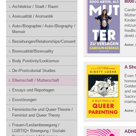
8000 
Architektur / Stadt / Raum
Caroli
Mütter
Asexualität / Aromantik
Kinder
mitzur
Auto-/Biographie / Auto-/Biography /
friedl
Memoir
direkt 
Beziehungen/Relationships/Consent
Autor_
Bisexualität/Bisexuality
Body Positivity/Lookismus
A Sho
De-/Postcolonial Studies
Even S
Elternschaft / Mutterschaft
honour
Golden
Essays und Reportagen
and ra
Sackvi
Essstörungen
marria
Feministische und Queer-Theorie /
Autor_
Feminist and Queer Theory
Frauen-/Lesbenbewegung /
LGBTIQ+ Bewegung / Soziale
ADHD