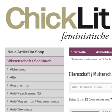
Neue Artikel im Shop
Startseite
Anmelden
Startseite
»
Wissenschaft / Sach
Wissenschaft / Sachbuch
Abtreibung
Elternschaft / Muttersch
Alter
Anarchismus
Anti-/Faschismus/NS
Zeige
1
bis
12
(von insgesamt
7
Anti-/Rassismus / Antisemitismus
Anti-/Sexismus