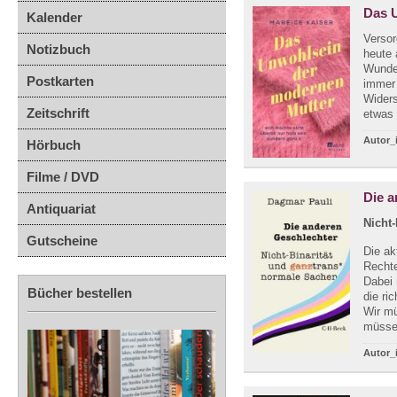
Das 
Kalender
Versor
Notizbuch
heute 
Wunder
Postkarten
immer 
Wider
Zeitschrift
etwas r
Autor_
Hörbuch
Filme / DVD
Die 
Antiquariat
Nicht
Gutscheine
Die ak
Rechte
Dabei 
Bücher bestellen
die ri
Wir m
müssen
Autor_