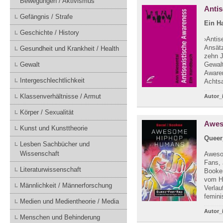
Bewegungen / Aktivismus
Antis
Gefängnis / Strafe
Ein H
Geschichte / History
›Antis
Ansätz
Gesundheit und Krankheit / Health
zehn J
Gewalt
Gewalt
Awaren
Intergeschlechtlichkeit
Achtsa
Klassenverhältnisse / Armut
Autor_
Körper / Sexualität
Awes
Kunst und Kunsttheorie
Queer
Lesben Sachbücher und
Wissenschaft
Awesom
Fans, 
Literaturwissenschaft
Booke
vom H
Männlichkeit / Männerforschung
Verlau
femini
Medien und Medientheorie / Media
Autor_
Menschen und Behinderung