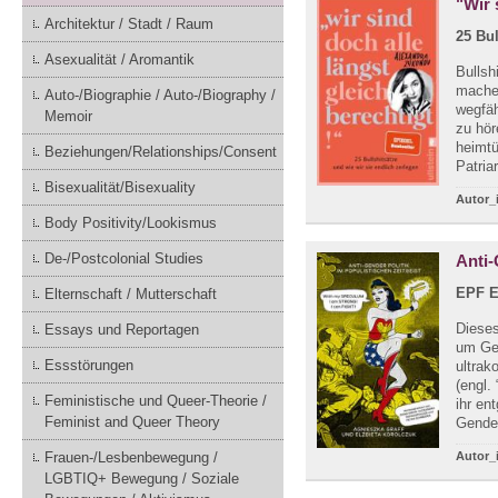
"Wir 
Architektur / Stadt / Raum
25 Bul
Asexualität / Aromantik
Bullsh
machen
Auto-/Biographie / Auto-/Biography /
wegfä
Memoir
zu hör
heimtü
Beziehungen/Relationships/Consent
Patria
Bisexualität/Bisexuality
Autor_
Body Positivity/Lookismus
De-/Postcolonial Studies
Anti-
EPF 
Elternschaft / Mutterschaft
Dieses
Essays und Reportagen
um Ges
Essstörungen
ultrak
(engl.
Feministische und Queer-Theorie /
ihr en
Feminist and Queer Theory
Gender
Frauen-/Lesbenbewegung /
Autor_
LGBTIQ+ Bewegung / Soziale