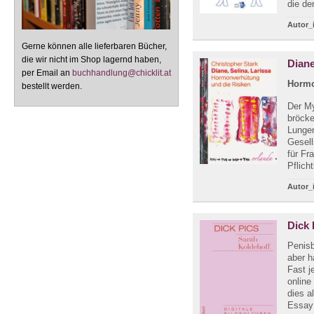
die de
Autor_
Gerne können alle lieferbaren Bücher,
die wir nicht im Shop lagernd haben,
Diane
per Email an
buchhandlung@chicklit.at
Hormo
bestellt werden.
Der My
bröcke
Lunge
Gesell
für Fr
Pflicht
Autor_
Dick 
Penisb
aber h
Fast j
online
dies a
Essay 