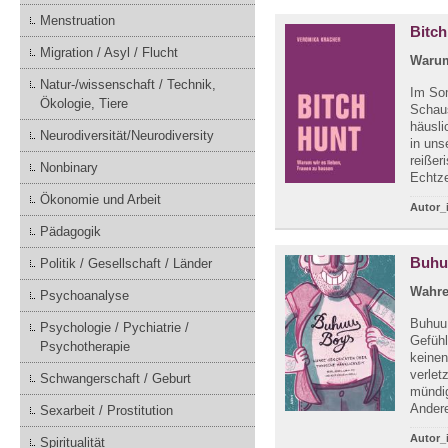
Menstruation
Bitch
Migration / Asyl / Flucht
Warum
Natur-/wissenschaft / Technik,
Im So
Ökologie, Tiere
Schaus
häusli
Neurodiversität/Neurodiversity
in uns
reißer
Nonbinary
Echtze
Ökonomie und Arbeit
Autor_
Pädagogik
Buhu
Politik / Gesellschaft / Länder
Wahre
Psychoanalyse
Buhuu 
Psychologie / Pychiatrie /
Gefühl
Psychotherapie
keinen
verlet
Schwangerschaft / Geburt
mündi
Andere
Sexarbeit / Prostitution
Autor_
Spiritualität