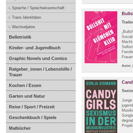
Sprache / Sprachwissenschaft
Bulls
Trans Identitäten
Tradw
Wechseljahre
„Bulls
Belletristik
Social
Macht 
Selbst
Kinder- und Jugendbuch
Famili
Frauen
Graphic Novels und Comics
Autor_
Ratgeber_innen / Lebenshilfe /
Trauer
Cand
Kochen / Essen
Sexis
Garten und Natur
Junge 
jugend
Reise / Sport / Freizeit
Musiki
Songte
Geschenkbuch / Spiele
degrad
Projek
Malbücher