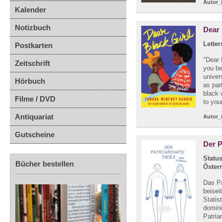
Autor_
Kalender
Notizbuch
Dear 
Lette
Postkarten
"Dear 
Zeitschrift
you be
univer
Hörbuch
as par
black 
Filme / DVD
to you
Antiquariat
Autor_
Gutscheine
Der P
Statu
Bücher bestellen
Öster
Das Pa
beisei
Statis
domini
Patria