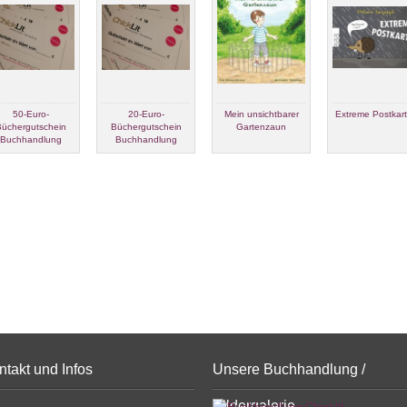
50-Euro-
20-Euro-
Mein unsichtbarer
Extreme Postkar
üchergutschein
Büchergutschein
Gartenzaun
Buchhandlung
Buchhandlung
ChickLit
ChickLit
ntakt und Infos
Unsere Buchhandlung /
Bildergalerie