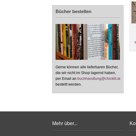
Bücher bestellen
ume
Die Geschichte
The Adventures of
Playboy
unserer Familie. Ein
China Iron
B
Buch für lesbische
Famil
Gerne können alle lieferbaren Bücher,
die wir nicht im Shop lagernd haben,
per Email an
buchhandlung@chicklit.at
bestellt werden.
Mehr über...
Ko