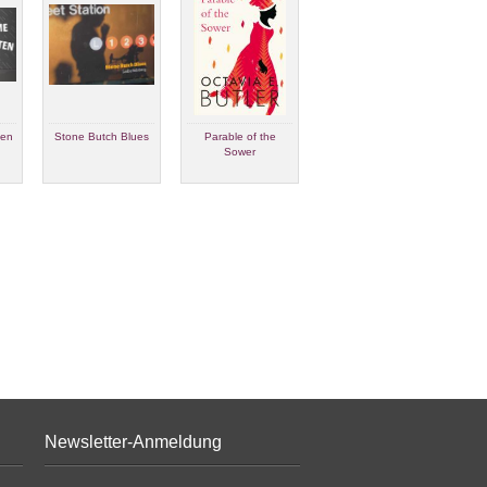
ten
Stone Butch Blues
Parable of the
Die Frau als Mensch
Sower
Newsletter-Anmeldung