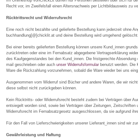
Im Onlineshop vonChickLit dürfen nur Personen bestellen oder sich für den
Recht vor, im Zweifelsfall einen Altersnachweis per Lichtbildausweis zu v
Rücktrittsrecht und Widerrufsrecht
Eine noch nicht bezahlte und gelieferte Bestellung kann jederzeit ohne An
buchhandlung[@]chicklit.at und deine Bestellung wird umgehend gelöscht
Bei einer bereits gelieferten Bestellung können unsere Kund_innen grund
zurücktreten oder eine im Fernabsatz abgegebene Vertragserklärung wider
des Kaufgegenstandes bei den Kund_innen. Die fristgerechte Absendung de
mail geschrieben oder auch
unser Widerrufsformular
benutzt werden. Die K
Ware die Rückzahlung vorzunehmen, sobald die Ware wieder bei uns einge
Ausgenommen vom Widerruf sind Bücher und andere Waren, die wir nicht in
diese selbst nicht zurückgeben können.
Kein Rücktritts- oder Widerrufsrecht besteht zudem bei Verträgen über A
entsiegelt worden sind, sowie bei Verträgen über Zeitungen, Zeitschriften 
Widerrufsrecht im Fernabsatzgesetz ausgeschlossen, da sie aufgrund ihre
Für den Fall von Lieferschwierigkeiten unserer Lieferant_innen sind wir zum
Gewährleistung und Haftung