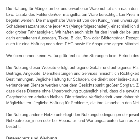
Die Haftung für Mängel an bei uns erworbener Ware richtet sich nach den
bzw. Ersatz des Fehlenden/der mangelhaften Ware berechtigt. Ein Preis
begehrt werden. Die mangelhafte Ware ist von den Kund_innen unverzügl
Schadenersatzansprüche jeder Art (Mangelfolgeschäden), einschließlich 
oder grober Fahrlässigkeit. Wir haften auch nicht für den Inhalt der bei u
darin enthaltenen Aussagen, Texte, Bilder, Ton- oder Bildtonträger, Reze
auch für eine Haftung nach dem PHG sowie für Ansprüche gegen Mitarbeit
Wir übernehmen keine Haftung für technische Störungen beim Betrieb d
Die Nutzung dieser Website erfolgt auf eigene Gefahr und auf eigenes Ris
Beiträge, Angebote, Dienstleistungen und Services hinsichtlich Richtigkeit
Bestimmungen. Jegliche Haftung für Schäden, die direkt oder indirekt a
verbundenen Dienste werden unter dem Gesichtspunkt größter Sorgfalt, Zu
dass diese Dienste ohne Unterbrechung zugänglich sind, dass die gewüns
Gegebenheiten erhalten bleiben. Die ständige Verfügbarkeit kann daher ni
Möglichkeiten. Jegliche Haftung für Probleme, die ihre Ursache in den Ne
Die Nutzung anderer Netze unterliegt den Nutzungsbedingungen der jeweil
Netzbetreiber_innen oder bei Reparatur- und Wartungsarbeiten kann es z
besteht.
Datenschutz und Werbung