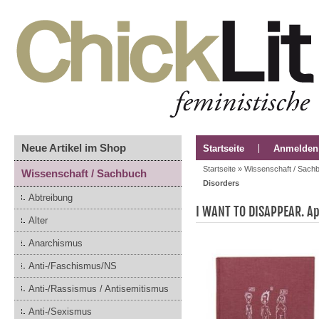
Neue Artikel im Shop
Startseite
Anmelden
Startseite
»
Wissenschaft / Sach
Wissenschaft / Sachbuch
Disorders
Abtreibung
I WANT TO DISAPPEAR. Ap
Alter
Anarchismus
Anti-/Faschismus/NS
Anti-/Rassismus / Antisemitismus
Anti-/Sexismus