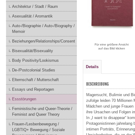
Architektur / Stadt / Raum
Asexualität / Aromantik
Auto-/Biographie / Auto-/Biography /
Memoir
Beziehungen/Relationships/Consent
Für eine größere Ansicht
auf das Bild klicken
Bisexualität/Bisexuality
Body Positivity/Lookismus
Details
De-/Postcolonial Studies
Elternschaft / Mutterschaft
BESCHREIBUNG
Essays und Reportagen
Magersucht, Bulimie und Bi
Essstörungen
zufolge leiden 70 Millionen
Mädchen und junge Frauen in
Feministische und Queer-Theorie /
ihre Ursachen und Folgen i
Feminist and Queer Theory
In „I want to disappear“ ko
Protagonistinnen jahrelang 
Frauen-/Lesbenbewegung /
intimen Porträts, Erinnerun
LGBTIQ+ Bewegung / Soziale
Unsicherheiten, die an der W