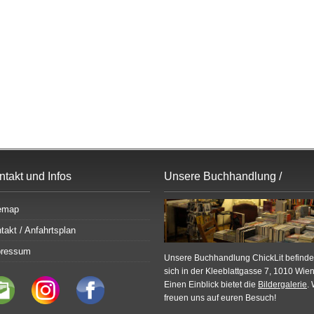
ntakt und Infos
Unsere Buchhandlung /
Bildergalerie
emap
takt / Anfahrtsplan
pressum
Unsere Buchhandlung ChickLit befinde
sich in der Kleeblattgasse 7, 1010 Wien
Einen Einblick bietet die
Bildergalerie
. 
freuen uns auf euren Besuch!