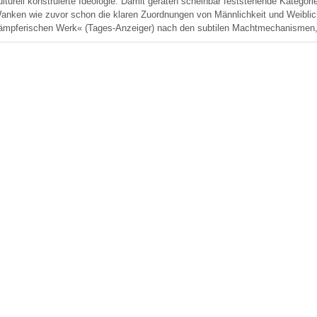
ulturell konstruierte Ideologie. Damit geraten scheinbar feststehende Kategori
anken wie zuvor schon die klaren Zuordnungen von Männlichkeit und Weiblich
ämpferischen Werk« (Tages-Anzeiger) nach den subtilen Machtmechanismen, d