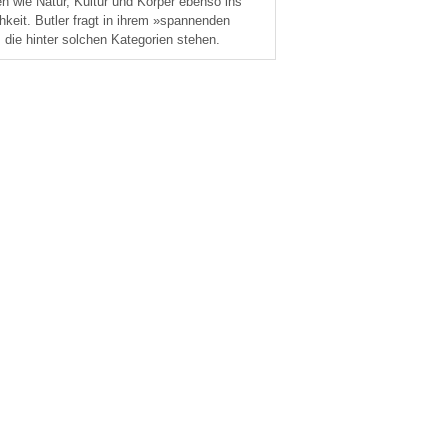
en wie Natur, Kultur und Körper ebenso ins
keit. Butler fragt in ihrem »spannenden
ie hinter solchen Kategorien stehen.