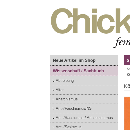
Neue Artikel im Shop
S
St
Wissenschaft / Sachbuch
K
Abtreibung
Kö
Alter
Anarchismus
Anti-/Faschismus/NS
Anti-/Rassismus / Antisemitismus
Anti-/Sexismus