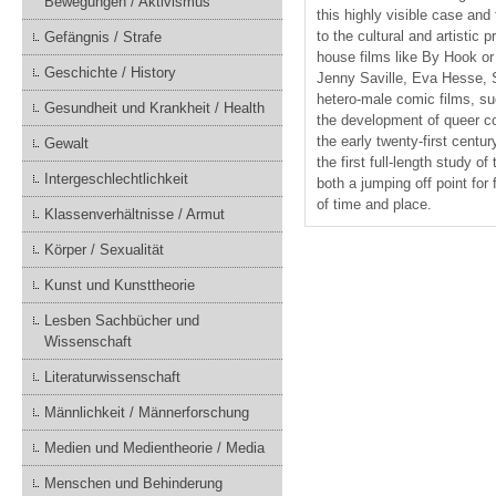
Bewegungen / Aktivismus
this highly visible case an
to the cultural and artistic
Gefängnis / Strafe
house films like By Hook or
Geschichte / History
Jenny Saville, Eva Hesse, S
hetero-male comic films, su
Gesundheit und Krankheit / Health
the development of queer co
the early twenty-first cent
Gewalt
the first full-length study o
Intergeschlechtlichkeit
both a jumping off point fo
of time and place.
Klassenverhältnisse / Armut
Körper / Sexualität
Kunst und Kunsttheorie
Lesben Sachbücher und
Wissenschaft
Literaturwissenschaft
Männlichkeit / Männerforschung
Medien und Medientheorie / Media
Menschen und Behinderung