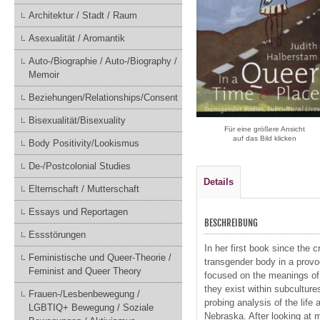
Architektur / Stadt / Raum
Asexualität / Aromantik
Auto-/Biographie / Auto-/Biography /
Memoir
Beziehungen/Relationships/Consent
Bisexualität/Bisexuality
Für eine größere Ansicht
auf das Bild klicken
Body Positivity/Lookismus
De-/Postcolonial Studies
Details
Elternschaft / Mutterschaft
Essays und Reportagen
BESCHREIBUNG
Essstörungen
In her first book since the 
Feministische und Queer-Theorie /
transgender body in a provo
Feminist and Queer Theory
focused on the meanings of 
they exist within subcultur
Frauen-/Lesbenbewegung /
probing analysis of the lif
LGBTIQ+ Bewegung / Soziale
Nebraska. After looking at 