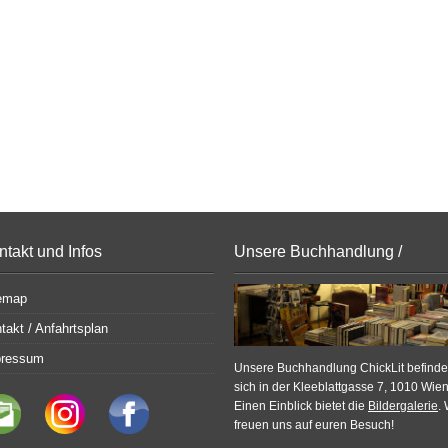
ntakt und Infos
Unsere Buchhandlung /
Bildergalerie
emap
takt / Anfahrtsplan
pressum
Unsere Buchhandlung ChickLit befinde
sich in der Kleeblattgasse 7, 1010 Wien
Einen Einblick bietet die
Bildergalerie
. 
freuen uns auf euren Besuch!