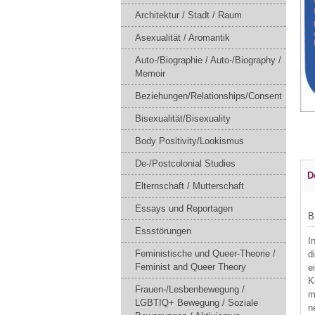
Architektur / Stadt / Raum
Asexualität / Aromantik
Auto-/Biographie / Auto-/Biography /
Memoir
Beziehungen/Relationships/Consent
Bisexualität/Bisexuality
Body Positivity/Lookismus
De-/Postcolonial Studies
D
Elternschaft / Mutterschaft
Essays und Reportagen
B
Essstörungen
I
Feministische und Queer-Theorie /
d
Feminist and Queer Theory
e
K
Frauen-/Lesbenbewegung /
m
LGBTIQ+ Bewegung / Soziale
n