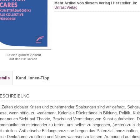
Mehr Artikel von diesem Verlag / Hersteller_in:
Unrast Verlag
Für eine größere Ansicht
auf das Bild klicken
etails
Kund_innen-Tipp
ESCHREIBUNG
n Zeiten globaler Krisen und zunehmender Spaltungen sind wir gefragt, Sehge
iese, wenn nötig, zu ›verlernen‹. Koloniale Rückstände in Bildung, Politik, Ku
iner neuen Sicht auf Theorie, Praxis und Vermittlung von Kunst aufarbeiten. D
ommunikation miteinander zu treten, uns selbst zu begegnen, (weiter) zu bil
itzuteilen. Ästhetische Bildungsprozesse bergen das Potenzial innezuhalten,
eue Denkräume zu öffnen und Neues wachsen zu lassen. Aufbauend auf dies