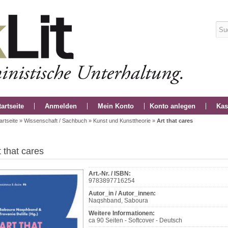
tartseite
Anmelden
Mein Konto
Konto anlegen
Kas
artseite
»
Wissenschaft / Sachbuch
»
Kunst und Kunsttheorie
»
Art that cares
t that cares
Art.-Nr. / ISBN:
9783897716254
Autor_in / Autor_innen:
Naqshband, Saboura
Weitere Informationen:
ca 90 Seiten - Softcover - Deutsch