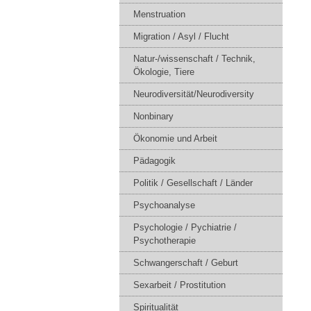
Menstruation
Migration / Asyl / Flucht
Natur-/wissenschaft / Technik,
Ökologie, Tiere
Neurodiversität/Neurodiversity
Nonbinary
Ökonomie und Arbeit
Pädagogik
Politik / Gesellschaft / Länder
Psychoanalyse
Psychologie / Pychiatrie /
Psychotherapie
Schwangerschaft / Geburt
Sexarbeit / Prostitution
Spiritualität