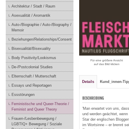
Architektur / Stadt / Raum
Asexualität / Aromantik
Auto-/Biographie / Auto-/Biography /
Memoir
Beziehungen/Relationships/Consent
Bisexualität/Bisexuality
Body Positivity/Lookismus
Für eine größere Ansicht
auf das Bild klicken
De-/Postcolonial Studies
Elternschaft / Mutterschaft
Details
Kund_innen-Tip
Essays und Reportagen
Essstörungen
BESCHREIBUNG
Feministische und Queer-Theorie /
'Man erwartet von uns, dass
Feminist and Queer Theory
und werden geächtet, wenn 
Frauen-/Lesbenbewegung /
Star der englischen Blogge
LGBTIQ+ Bewegung / Soziale
im Wortsinne – er brennt se