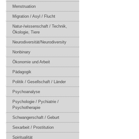
Menstruation
Migration / Asyl / Flucht
Natur-/wissenschaft / Technik,
Ökologie, Tiere
Neurodiversität/Neurodiversity
Nonbinary
Ökonomie und Arbeit
Pädagogik
Politik / Gesellschaft / Länder
Psychoanalyse
Psychologie / Pychiatrie /
Psychotherapie
Schwangerschaft / Geburt
Sexarbeit / Prostitution
Spiritualität