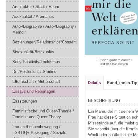
Architektur / Stadt / Raum
Asexualität / Aromantik
Auto-/Biographie / Auto-/Biography /
Memoir
Beziehungen/Relationships/Consent
Bisexualität/Bisexuality
Für eine größere Ansicht
Body Positivity/Lookismus
auf das Bild klicken
De-/Postcolonial Studies
Elternschaft / Mutterschaft
Details
Kund_innen-Tip
Essays und Reportagen
BESCHREIBUNG
Essstörungen
Feministische und Queer-Theorie /
Ein Mann, der mit seinem W
Feminist and Queer Theory
Frau hat diese Situation s
Missstände auf, die meist ga
Frauen-/Lesbenbewegung /
Sie schreibt über die Kernf
LGBTIQ+ Bewegung / Soziale
Woolf oder postkoloniale Ma