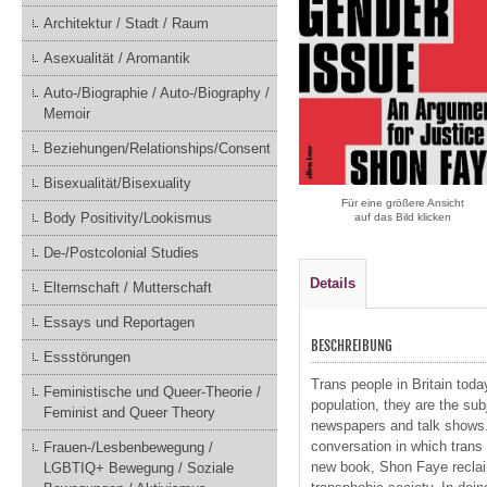
Architektur / Stadt / Raum
Asexualität / Aromantik
Auto-/Biographie / Auto-/Biography /
Memoir
Beziehungen/Relationships/Consent
Bisexualität/Bisexuality
Für eine größere Ansicht
Body Positivity/Lookismus
auf das Bild klicken
De-/Postcolonial Studies
Details
Elternschaft / Mutterschaft
Essays und Reportagen
BESCHREIBUNG
Essstörungen
Trans people in Britain tod
Feministische und Queer-Theorie /
population, they are the sub
Feminist and Queer Theory
newspapers and talk shows. 
conversation in which trans
Frauen-/Lesbenbewegung /
new book, Shon Faye reclaims
LGBTIQ+ Bewegung / Soziale