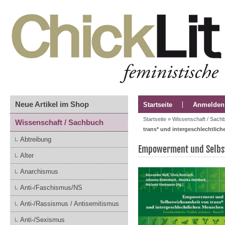
Neue Artikel im Shop
Startseite
Anmelden
Startseite
»
Wissenschaft / Sach
Wissenschaft / Sachbuch
trans* und intergeschlechtlic
Abtreibung
Empowerment und Selbst
Alter
Anarchismus
Anti-/Faschismus/NS
Anti-/Rassismus / Antisemitismus
Anti-/Sexismus