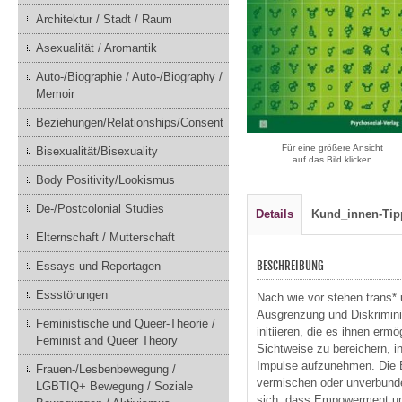
Architektur / Stadt / Raum
Asexualität / Aromantik
Auto-/Biographie / Auto-/Biography /
Memoir
Beziehungen/Relationships/Consent
Für eine größere Ansicht
Bisexualität/Bisexuality
auf das Bild klicken
Body Positivity/Lookismus
De-/Postcolonial Studies
Details
Kund_innen-Tip
Elternschaft / Mutterschaft
BESCHREIBUNG
Essays und Reportagen
Essstörungen
Nach wie vor stehen trans* 
Ausgrenzung und Diskrimini
Feministische und Queer-Theorie /
initiieren, die es ihnen erm
Feminist and Queer Theory
Sichtweise zu bereichern, i
Impulse aufzunehmen. Die B
Frauen-/Lesbenbewegung /
vermischen oder unverbunden
LGBTIQ+ Bewegung / Soziale
sich, dass Empowerment und