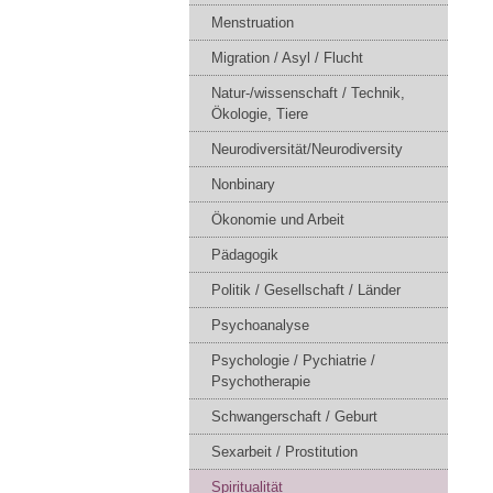
Menstruation
Migration / Asyl / Flucht
Natur-/wissenschaft / Technik,
Ökologie, Tiere
Neurodiversität/Neurodiversity
Nonbinary
Ökonomie und Arbeit
Pädagogik
Politik / Gesellschaft / Länder
Psychoanalyse
Psychologie / Pychiatrie /
Psychotherapie
Schwangerschaft / Geburt
Sexarbeit / Prostitution
Spiritualität