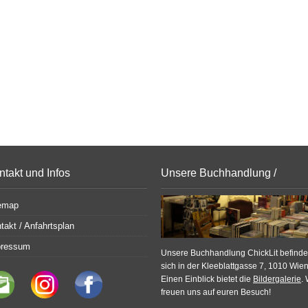
ntakt und Infos
Unsere Buchhandlung /
Bildergalerie
emap
takt / Anfahrtsplan
pressum
Unsere Buchhandlung ChickLit befinde
sich in der Kleeblattgasse 7, 1010 Wien
Einen Einblick bietet die
Bildergalerie
. 
freuen uns auf euren Besuch!