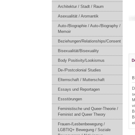
Architektur / Stadt / Raum
Asexualität / Aromantik
Auto-/Biographie / Auto-/Biography /
Memoir
Beziehungen/Relationships/Consent
Bisexualität/Bisexuality
Body Positivity/Lookismus
D
De-/Postcolonial Studies
B
Elternschaft / Mutterschaft
D
Essays und Reportagen
s
Essstörungen
M
v
Feministische und Queer-Theorie /
B
Feminist and Queer Theory
B
e
Frauen-/Lesbenbewegung /
LGBTIQ+ Bewegung / Soziale