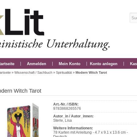
tartseite
Anmelden
Mein Konto
Konto anlegen
Kas
artseite
»
Wissenschaft / Sachbuch
»
Spiritualität
»
Modern Witch Tarot
dern Witch Tarot
Art.-Nr. / ISBN:
9783868265576
Autor_in / Autor_innen:
Sterle, Lisa
Weitere Informationen:
78 Karten mit Anleitung - 4.7 x 9.1 x 13.6 cm -
Deutsch