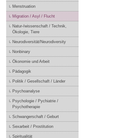
Menstruation
Migration / Asyl / Flucht
Natur-/wissenschaft / Technik,
Ökologie, Tiere
Neurodiversität/Neurodiversity
Nonbinary
Ökonomie und Arbeit
Pädagogik
Politik / Gesellschaft / Länder
Psychoanalyse
Psychologie / Pychiatrie /
Psychotherapie
Schwangerschaft / Geburt
Sexarbeit / Prostitution
Spiritualität