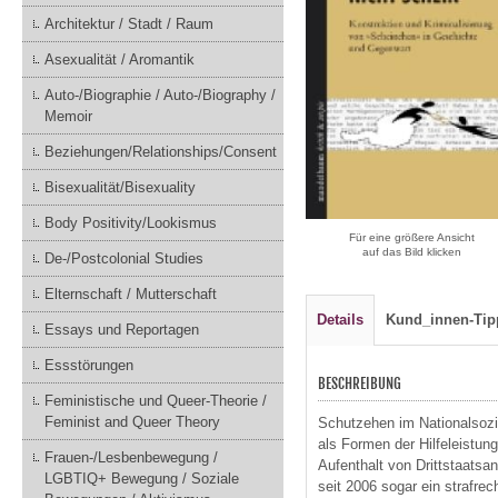
Architektur / Stadt / Raum
Asexualität / Aromantik
Auto-/Biographie / Auto-/Biography /
Memoir
Beziehungen/Relationships/Consent
Bisexualität/Bisexuality
Body Positivity/Lookismus
Für eine größere Ansicht
auf das Bild klicken
De-/Postcolonial Studies
Elternschaft / Mutterschaft
Details
Kund_innen-Tip
Essays und Reportagen
Essstörungen
BESCHREIBUNG
Feministische und Queer-Theorie /
Feminist and Queer Theory
Schutzehen im Nationalsozia
als Formen der Hilfeleistun
Frauen-/Lesbenbewegung /
Aufenthalt von Drittstaatsan
LGBTIQ+ Bewegung / Soziale
seit 2006 sogar ein strafrech