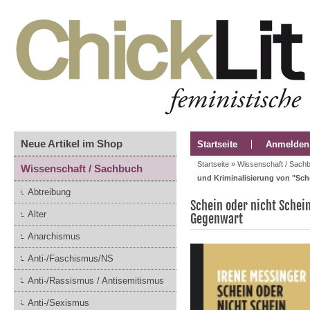
Neue Artikel im Shop
Startseite
Anmelden
Startseite
»
Wissenschaft / Sach
Wissenschaft / Sachbuch
und Kriminalisierung von "Sc
Abtreibung
Schein oder nicht Schei
Alter
Gegenwart
Anarchismus
Anti-/Faschismus/NS
Anti-/Rassismus / Antisemitismus
Anti-/Sexismus