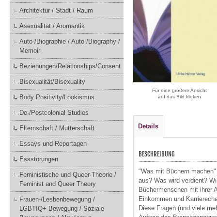
Architektur / Stadt / Raum
Asexualität / Aromantik
Auto-/Biographie / Auto-/Biography /
Memoir
Beziehungen/Relationships/Consent
Bisexualität/Bisexuality
Für eine größere Ansicht
Body Positivity/Lookismus
auf das Bild klicken
De-/Postcolonial Studies
Details
Elternschaft / Mutterschaft
Essays und Reportagen
BESCHREIBUNG
Essstörungen
"Was mit Büchern machen" - 
Feministische und Queer-Theorie /
aus? Was wird verdient? Wie
Feminist and Queer Theory
Büchermenschen mit ihrer Ar
Einkommen und Karrierechan
Frauen-/Lesbenbewegung /
Diese Fragen (und viele meh
LGBTIQ+ Bewegung / Soziale