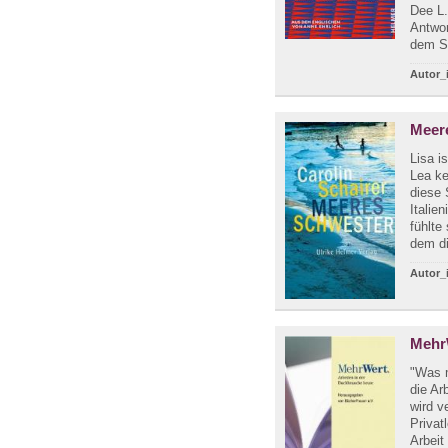
Dee L.
Antwor
dem S
Autor_
Meer
Lisa i
Lea k
diese 
Italie
fühlte
dem di
Autor_
MehrW
"Was m
die Ar
wird v
Privat
Arbeit