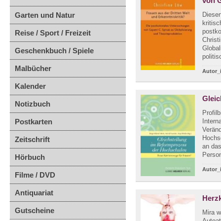
von G
Garten und Natur
Diesen
kritis
postko
Reise / Sport / Freizeit
Christ
Global
Geschenkbuch / Spiele
politi
Malbücher
Autor_
Kalender
Gleic
Notizbuch
Profil
Postkarten
Intern
Verän
Hochsc
Zeitschrift
an das
Person
Hörbuch
Autor_
Filme / DVD
Antiquariat
Herz
Gutscheine
Mira w
Autoat