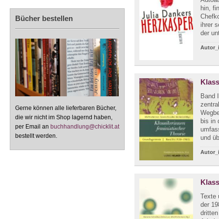
hin, f
Chefko
Bücher bestellen
ihrer 
der unt
Autor_
Klass
Band I
zentra
Gerne können alle lieferbaren Bücher,
Wegber
die wir nicht im Shop lagernd haben,
bis in
per Email an
buchhandlung@chicklit.at
umfas
bestellt werden.
und üb
Autor_
Klass
Texte 
der 19
dritte