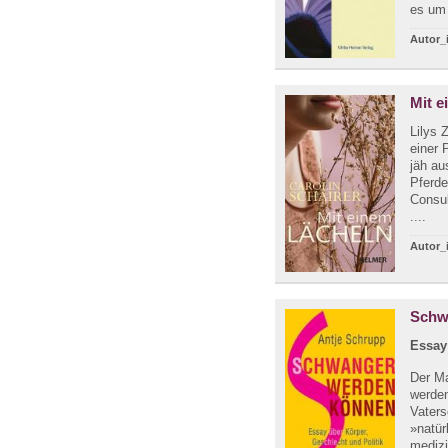
es um 
Autor_
Mit e
Lilys 
einer P
jäh au
Pferd
Consul
....
Autor_
Schw
Essay
Der M
werden
Vaters
»natür
medizi