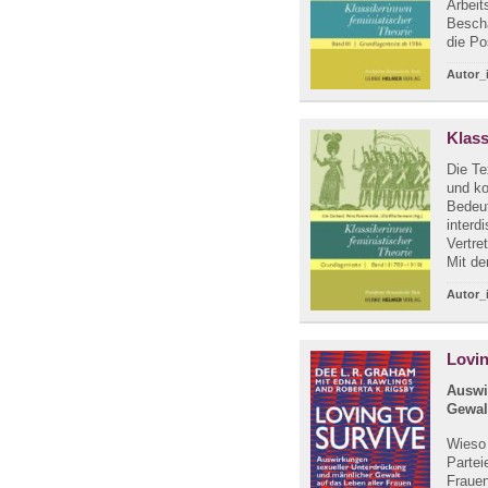
Arbeit
Beschä
die Po
Autor_
Klass
Die Te
und ko
Bedeut
interd
Vertre
Mit de
Autor_
Lovin
Auswi
Gewal
Wieso
Partei
Frauen