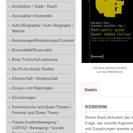
Architektur / Stadt / Raum
Asexualität / Aromantik
Auto-/Biographie / Auto-/Biography /
Memoir
Beziehungen/Relationships/Consent
Bisexualität/Bisexuality
Body Positivity/Lookismus
Für eine größere Ansicht
De-/Postcolonial Studies
auf das Bild klicken
Elternschaft / Mutterschaft
Essays und Reportagen
Details
Essstörungen
BESCHREIBUNG
Feministische und Queer-Theorie /
Feminist and Queer Theory
Dieser Band diskutiert das k
Frauen-/Lesbenbewegung /
Frage, wie visuelle Argumen
LGBTIQ+ Bewegung / Soziale
und Zuspitzungen queerer po