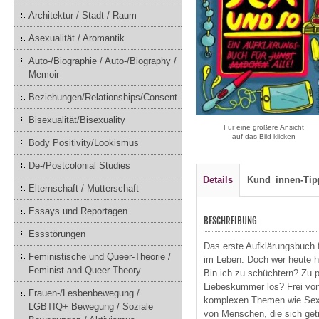
Architektur / Stadt / Raum
Asexualität / Aromantik
Auto-/Biographie / Auto-/Biography /
Memoir
Beziehungen/Relationships/Consent
Bisexualität/Bisexuality
Für eine größere Ansicht
auf das Bild klicken
Body Positivity/Lookismus
De-/Postcolonial Studies
Details
Kund_innen-Tip
Elternschaft / Mutterschaft
Essays und Reportagen
BESCHREIBUNG
Essstörungen
Das erste Aufklärungsbuch f
Feministische und Queer-Theorie /
im Leben. Doch wer heute he
Feminist and Queer Theory
Bin ich zu schüchtern? Zu p
Liebeskummer los? Frei von
Frauen-/Lesbenbewegung /
komplexen Themen wie Sex, 
LGBTIQ+ Bewegung / Soziale
von Menschen, die sich getr