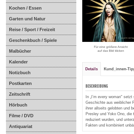
Kochen / Essen
Garten und Natur
Reise / Sport / Freizeit
Geschenkbuch / Spiele
Für eine größere Ansicht
Malbücher
auf das Bild klicken
Kalender
Details
Kund_innen-Tip
Notizbuch
Postkarten
BESCHREIBUNG
Zeitschrift
In „I’m every woman" setzt
Geschichte aus weiblicher P
Hörbuch
ihrer allseits gelobten un
Presley und Yoko Ono, die 
Filme / DVD
reduziert wurden, und unterz
Fakten und kombiniert unbä
Antiquariat