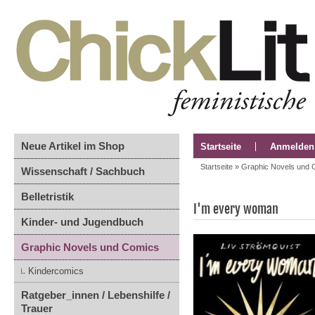
Neue Artikel im Shop
Startseite
Anmelden
Startseite
»
Graphic Novels und 
Wissenschaft / Sachbuch
Belletristik
I'm every woman
Kinder- und Jugendbuch
Graphic Novels und Comics
Kindercomics
Ratgeber_innen / Lebenshilfe /
Trauer