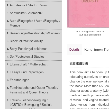
Architektur / Stadt / Raum
Asexualität / Aromantik
Auto-/Biographie / Auto-/Biography /
Memoir
Für eine größere Ansicht
Beziehungen/Relationships/Consent
auf das Bild klicken
Bisexualität/Bisexuality
Body Positivity/Lookismus
Details
Kund_innen-Tip
De-/Postcolonial Studies
BESCHREIBUNG
Elternschaft / Mutterschaft
This book aims to open up t
Essays und Reportagen
educating ourselves on anat
Essstörungen
change the way we look at o
the Book: More than 650 colo
Feministische und Queer-Theorie /
chapter about anatomy (with
Feminist and Queer Theory
medical health professiona
of vulva- and vagina-relat
Frauen-/Lesbenbewegung /
about vulvas from individua
LGBTIQ+ Bewegung / Soziale