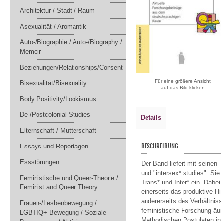
Architektur / Stadt / Raum
Asexualität / Aromantik
Auto-/Biographie / Auto-/Biography /
Memoir
Beziehungen/Relationships/Consent
Für eine größere Ansicht
Bisexualität/Bisexuality
auf das Bild klicken
Body Positivity/Lookismus
De-/Postcolonial Studies
Details
Elternschaft / Mutterschaft
BESCHREIBUNG
Essays und Reportagen
Essstörungen
Der Band liefert mit seinen
und "intersex* studies". Sie
Feministische und Queer-Theorie /
Trans* und Inter* ein. Dab
Feminist and Queer Theory
einerseits das produktive 
andererseits des Verhältnis
Frauen-/Lesbenbewegung /
feministische Forschung äu
LGBTIQ+ Bewegung / Soziale
Methodischen Postulaten ini