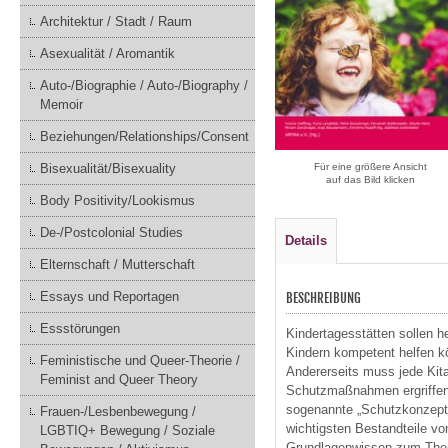
Architektur / Stadt / Raum
Asexualität / Aromantik
Auto-/Biographie / Auto-/Biography /
Memoir
Beziehungen/Relationships/Consent
Bisexualität/Bisexuality
Für eine größere Ansicht
auf das Bild klicken
Body Positivity/Lookismus
De-/Postcolonial Studies
Details
Elternschaft / Mutterschaft
Essays und Reportagen
BESCHREIBUNG
Essstörungen
Kindertagesstätten sollen h
Kindern kompetent helfen k
Feministische und Queer-Theorie /
Andererseits muss jede Kita 
Feminist and Queer Theory
Schutzmaßnahmen ergriffen 
sogenannte „Schutzkonzepte“
Frauen-/Lesbenbewegung /
wichtigsten Bestandteile vo
LGBTIQ+ Bewegung / Soziale
Grundlagenwissen zum Theme