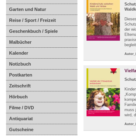
Schut
Garten und Natur
Waldk
Dieses
Reise / Sport / Freizeit
Schutz
der wi
Geschenkbuch / Spiele
Eltern
praxis
Malbücher
beglei
Kalender
Autor_
Notizbuch
Vielf
Postkarten
Schut
Zeitschrift
Kinder
„Kompe
Hörbuch
kompet
Famili
Filme / DVD
muss j
wird, 
Antiquariat
Autor_
Gutscheine