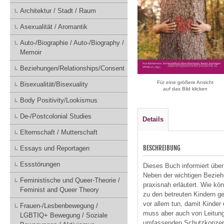
Architektur / Stadt / Raum
Asexualität / Aromantik
Auto-/Biographie / Auto-/Biography /
Memoir
Beziehungen/Relationships/Consent
Für eine größere Ansicht
Bisexualität/Bisexuality
auf das Bild klicken
Body Positivity/Lookismus
De-/Postcolonial Studies
Details
Elternschaft / Mutterschaft
BESCHREIBUNG
Essays und Reportagen
Essstörungen
Dieses Buch informiert über
Neben der wichtigen Beziehu
Feministische und Queer-Theorie /
praxisnah erläutert. Wie kö
Feminist and Queer Theory
zu den betreuten Kindern g
vor allem tun, damit Kinder
Frauen-/Lesbenbewegung /
muss aber auch von Leitung
LGBTIQ+ Bewegung / Soziale
umfassenden Schutzkonzept