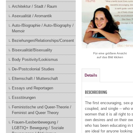
Architektur / Stadt / Raum
Asexualität / Aromantik
Auto-/Biographie / Auto-/Biography /
Memoir
Beziehungen/Relationships/Consent
Bisexualität/Bisexuality
Für eine größere Ansicht
auf das Bild klicken
Body Positivity/Lookismus
De-/Postcolonial Studies
Details
Elternschaft / Mutterschaft
Essays und Reportagen
BESCHREIBUNG
Essstörungen
The first encouraging, sex-p
Feministische und Queer-Theorie /
coupled, and single -- who w
Feminist and Queer Theory
women that it is all right t
own desires and on their o
Frauen-/Lesbenbewegung /
who has been educating in t
LGBTIQ+ Bewegung / Soziale
are ideal for anyone looking