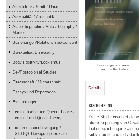
Architektur / Stadt / Raum
Asexualität / Aromantik
Auto-/Biographie / Auto-/Biography /
Memoir
Beziehungen/Relationships/Consent
Bisexualität/Bisexuality
Body Positivity/Lookismus
Für eine größere Ansicht
auf das Bild klicken
De-/Postcolonial Studies
Elternschaft / Mutterschaft
Details
Essays und Reportagen
Essstörungen
BESCHREIBUNG
Feministische und Queer-Theorie /
Diese Studie erweitert die 
Feminist and Queer Theory
starre Koppelung von Gewal
Frauen-/Lesbenbewegung /
Liebesbeziehungen zwischen
LGBTIQ+ Bewegung / Soziale
subkulturelle und individue