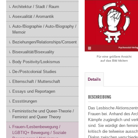
Architektur / Stadt / Raum
Asexualität / Aromantik
Auto-/Biographie / Auto-/Biography /
Memoir
Beziehungen/Relationships/Consent
Bisexualität/Bisexuality
Für eine größere Ansicht
auf das Bild klicken
Body Positivity/Lookismus
De-/Postcolonial Studies
Details
Elternschaft / Mutterschaft
Essays und Reportagen
BESCHREIBUNG
Essstörungen
Das Lesbische Aktionszent
Feministische und Queer-Theorie /
Frauen bei. Anhand des Arch
Feminist and Queer Theory
Kämpfe zugänglich und verk
sind. Sie würdigt den femin
Frauen-/Lesbenbewegung /
kritisch die teilweise auss
LGBTIQ+ Bewegung / Soziale
Dialog zwischen verschiede