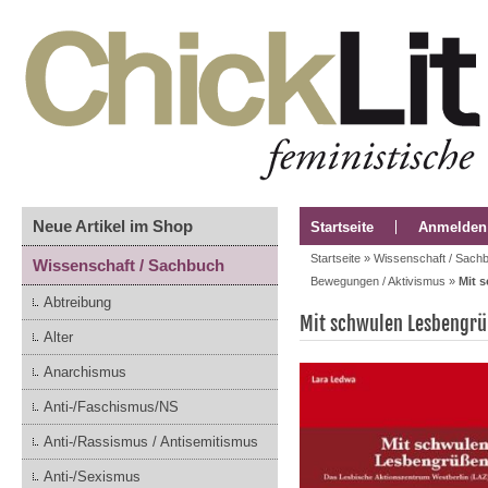
Neue Artikel im Shop
Startseite
Anmelden
Startseite
»
Wissenschaft / Sach
Wissenschaft / Sachbuch
Bewegungen / Aktivismus
»
Mit 
Abtreibung
Mit schwulen Lesbengr
Alter
Anarchismus
Anti-/Faschismus/NS
Anti-/Rassismus / Antisemitismus
Anti-/Sexismus