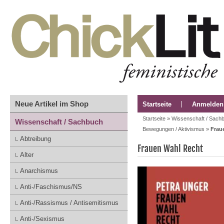
Neue Artikel im Shop
Startseite
Anmelden
Startseite
»
Wissenschaft / Sach
Wissenschaft / Sachbuch
Bewegungen / Aktivismus
»
Frau
Abtreibung
Frauen Wahl Recht
Alter
Anarchismus
Anti-/Faschismus/NS
Anti-/Rassismus / Antisemitismus
Anti-/Sexismus