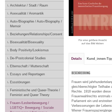
Architektur / Stadt / Raum
Asexualität / Aromantik
Auto-/Biographie / Auto-/Biography /
Memoir
Beziehungen/Relationships/Consent
Für eine größere Ansicht
Bisexualität/Bisexuality
auf das Bild klicken
Body Positivity/Lookismus
De-/Postcolonial Studies
Details
Kund_innen-Tip
Elternschaft / Mutterschaft
BESCHREIBUNG
Essays und Reportagen
Frauen wird jahrhundertela
Essstörungen
gleichberechtigter Teilhab
Feministische und Queer-Theorie /
Rechte. 1918 wurden diese 
Feminist and Queer Theory
Frauenwahlrechts erstmals d
Parlament ein und erstreit
Frauen-/Lesbenbewegung /
Verbesserungen der Lebensbe
LGBTIQ+ Bewegung / Soziale
Wiener Frauenspaziergänge