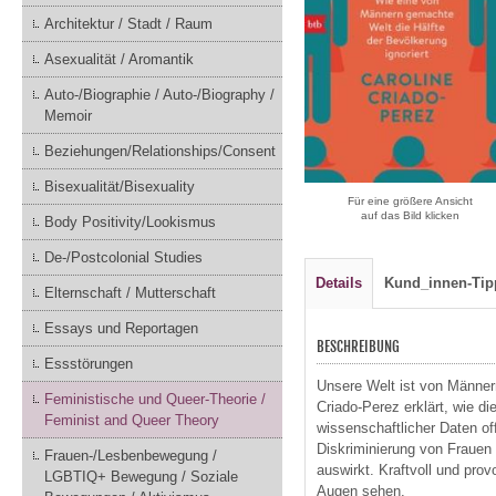
Architektur / Stadt / Raum
Asexualität / Aromantik
Auto-/Biographie / Auto-/Biography /
Memoir
Beziehungen/Relationships/Consent
Bisexualität/Bisexuality
Für eine größere Ansicht
auf das Bild klicken
Body Positivity/Lookismus
De-/Postcolonial Studies
Details
Kund_innen-Tip
Elternschaft / Mutterschaft
Essays und Reportagen
BESCHREIBUNG
Essstörungen
Unsere Welt ist von Männern
Feministische und Queer-Theorie /
Criado-Perez erklärt, wie d
Feminist and Queer Theory
wissenschaftlicher Daten of
Diskriminierung von Frauen 
Frauen-/Lesbenbewegung /
auswirkt. Kraftvoll und pro
LGBTIQ+ Bewegung / Soziale
Augen sehen.