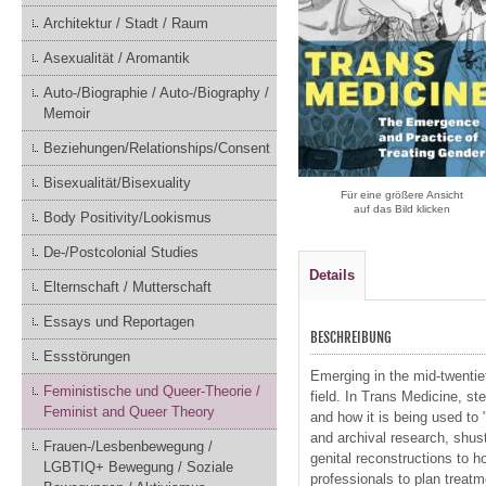
Architektur / Stadt / Raum
Asexualität / Aromantik
Auto-/Biographie / Auto-/Biography /
Memoir
Beziehungen/Relationships/Consent
Bisexualität/Bisexuality
Für eine größere Ansicht
auf das Bild klicken
Body Positivity/Lookismus
De-/Postcolonial Studies
Details
Elternschaft / Mutterschaft
Essays und Reportagen
BESCHREIBUNG
Essstörungen
Emerging in the mid-twentie
Feministische und Queer-Theorie /
field. In Trans Medicine, st
Feminist and Queer Theory
and how it is being used to 
and archival research, shus
Frauen-/Lesbenbewegung /
genital reconstructions to 
LGBTIQ+ Bewegung / Soziale
professionals to plan treatm