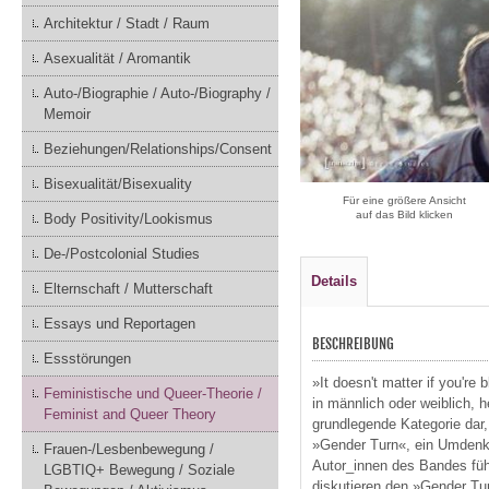
Architektur / Stadt / Raum
Asexualität / Aromantik
Auto-/Biographie / Auto-/Biography /
Memoir
Beziehungen/Relationships/Consent
Bisexualität/Bisexuality
Für eine größere Ansicht
auf das Bild klicken
Body Positivity/Lookismus
De-/Postcolonial Studies
Details
Elternschaft / Mutterschaft
Essays und Reportagen
BESCHREIBUNG
Essstörungen
»It doesn't matter if you're
Feministische und Queer-Theorie /
in männlich oder weiblich, 
Feminist and Queer Theory
grundlegende Kategorie dar,
»Gender Turn«, ein Umdenke
Frauen-/Lesbenbewegung /
Autor_innen des Bandes führ
LGBTIQ+ Bewegung / Soziale
diskutieren den »Gender Tur