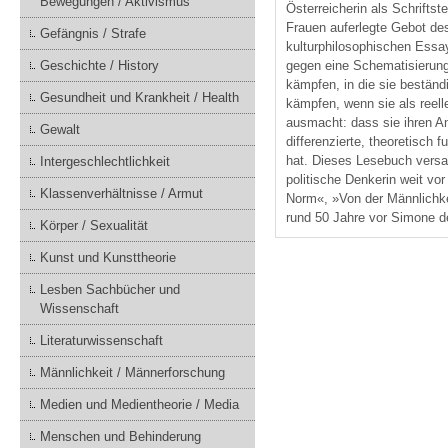
Bewegungen / Aktivismus
Österreicherin als Schriftst
Frauen auferlegte Gebot des
Gefängnis / Strafe
kulturphilosophischen Essay
Geschichte / History
gegen eine Schematisierung
kämpfen, in die sie bestän
Gesundheit und Krankheit / Health
kämpfen, wenn sie als reel
ausmacht: dass sie ihren A
Gewalt
differenzierte, theoretisch 
hat. Dieses Lesebuch vers
Intergeschlechtlichkeit
politische Denkerin weit vo
Klassenverhältnisse / Armut
Norm«, »Von der Männlichke
rund 50 Jahre vor Simone de 
Körper / Sexualität
Kunst und Kunsttheorie
Lesben Sachbücher und
Wissenschaft
Literaturwissenschaft
Männlichkeit / Männerforschung
Medien und Medientheorie / Media
Menschen und Behinderung