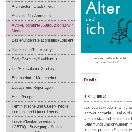
Architektur / Stadt / Raum
Asexualität / Aromantik
Auto-/Biographie / Auto-/Biography /
Memoir
Beziehungen/Relationships/Consent
Bisexualität/Bisexuality
Für eine größere Ansicht
Body Positivity/Lookismus
auf das Bild klicken
De-/Postcolonial Studies
Elternschaft / Mutterschaft
Details
Essays und Reportagen
BESCHREIBUNG
Essstörungen
Feministische und Queer-Theorie /
„Du spürst wieder mal nichts
Feminist and Queer Theory
schwer erkrankt – und wird
auch erstaunlich gelassen. 
Frauen-/Lesbenbewegung /
Stimmungsumschwüngen ihrer 
LGBTIQ+ Bewegung / Soziale
kurzen, präzisen Szenen, wi