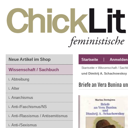
Neue Artikel im Shop
Startseite
Anmelden
Startseite
»
Wissenschaft / Sach
Wissenschaft / Sachbuch
und Dimitrij A. Schachowskoy
Abtreibung
Briefe an Vera Bunina u
Alter
Anarchismus
Anti-/Faschismus/NS
Anti-/Rassismus / Antisemitismus
Anti-/Sexismus