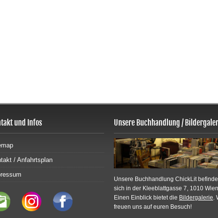
takt und Infos
Unsere Buchhandlung / Bildergaler
emap
takt / Anfahrtsplan
pressum
Unsere Buchhandlung ChickLit befinde
sich in der Kleeblattgasse 7, 1010 Wien
Einen Einblick bietet die
Bildergalerie
. 
freuen uns auf euren Besuch!