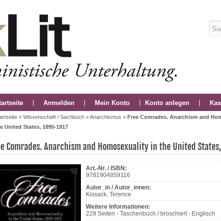
tartseite
Anmelden
Mein Konto
Konto anlegen
Kas
artseite
»
Wissenschaft / Sachbuch
»
Anarchismus
»
Free Comrades. Anarchism and Hom
e United States, 1895-1917
ee Comrades. Anarchism and Homosexuality in the United States
Art.-Nr. / ISBN:
9781904859116
Autor_in / Autor_innen:
Kissack, Terence
Weitere Informationen:
229 Seiten - Taschenbuch / broschiert - Englisch