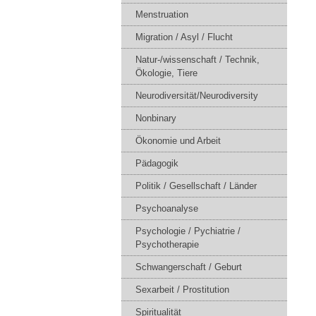
Menstruation
Migration / Asyl / Flucht
Natur-/wissenschaft / Technik,
Ökologie, Tiere
Neurodiversität/Neurodiversity
Nonbinary
Ökonomie und Arbeit
Pädagogik
Politik / Gesellschaft / Länder
Psychoanalyse
Psychologie / Pychiatrie /
Psychotherapie
Schwangerschaft / Geburt
Sexarbeit / Prostitution
Spiritualität