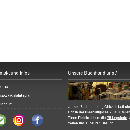
ntakt und Infos
Unsere Buchhandlung /
Bildergalerie
emap
takt / Anfahrtsplan
pressum
Unsere Buchhandlung ChickLit befinde
sich in der Kleeblattgasse 7, 1010 Wien
Einen Einblick bietet die
Bildergalerie
. 
freuen uns auf euren Besuch!