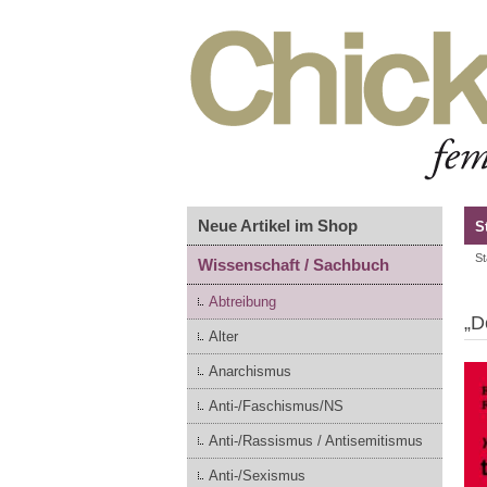
Neue Artikel im Shop
S
St
Wissenschaft / Sachbuch
Abtreibung
„D
Alter
Anarchismus
Anti-/Faschismus/NS
Anti-/Rassismus / Antisemitismus
Anti-/Sexismus