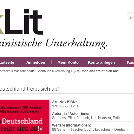
tartseite
Anmelden
Mein Konto
Konto anlegen
Kas
artseite
»
Wissenschaft / Sachbuch
»
Abtreibung
»
„Deutschland treibt sich ab“
eutschland treibt sich ab“
Art.-Nr. / ISBN:
9783897711211
Autor_in / Autor_innen:
Sanders, Eike; Jentsch, Ulli; Hansen, Felix
Weitere Informationen:
88 Seiten - Taschenbuch / broschiert - Deutsch