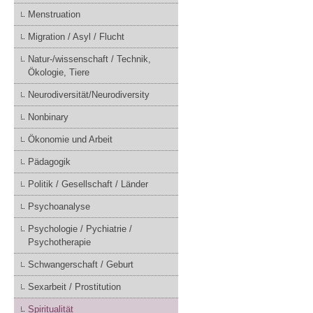
Menstruation
Migration / Asyl / Flucht
Natur-/wissenschaft / Technik,
Ökologie, Tiere
Neurodiversität/Neurodiversity
Nonbinary
Ökonomie und Arbeit
Pädagogik
Politik / Gesellschaft / Länder
Psychoanalyse
Psychologie / Pychiatrie /
Psychotherapie
Schwangerschaft / Geburt
Sexarbeit / Prostitution
Spiritualität