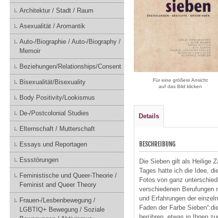
Architektur / Stadt / Raum
Asexualität / Aromantik
Auto-/Biographie / Auto-/Biography /
Memoir
Beziehungen/Relationships/Consent
Für eine größere Ansicht
Bisexualität/Bisexuality
auf das Bild klicken
Body Positivity/Lookismus
De-/Postcolonial Studies
Details
Elternschaft / Mutterschaft
BESCHREIBUNG
Essays und Reportagen
Essstörungen
Die Sieben gilt als Heilige 
Tages hatte ich die Idee, d
Feministische und Queer-Theorie /
Fotos von ganz unterschiedl
Feminist and Queer Theory
verschiedenen Berufungen n
und Erfahrungen der einzeln
Frauen-/Lesbenbewegung /
Faden der Farbe Sieben“:d
LGBTIQ+ Bewegung / Soziale
berühren, etwas in Ihnen z