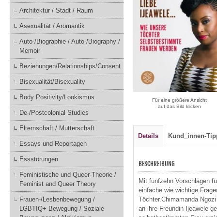
Architektur / Stadt / Raum
Asexualität / Aromantik
Auto-/Biographie / Auto-/Biography /
Memoir
Beziehungen/Relationships/Consent
Bisexualität/Bisexuality
Body Positivity/Lookismus
Für eine größere Ansicht
auf das Bild klicken
De-/Postcolonial Studies
Elternschaft / Mutterschaft
Details
Kund_innen-Tip
Essays und Reportagen
Essstörungen
BESCHREIBUNG
Feministische und Queer-Theorie /
Mit fünfzehn Vorschlägen fü
Feminist and Queer Theory
einfache wie wichtige Frag
Frauen-/Lesbenbewegung /
Töchter.Chimamanda Ngozi Ad
LGBTIQ+ Bewegung / Soziale
an ihre Freundin Ijeawele g