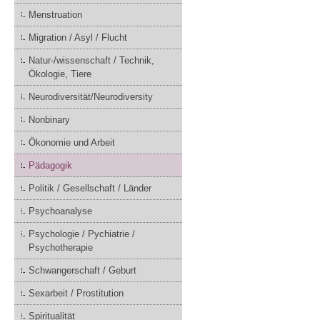
Menstruation
Migration / Asyl / Flucht
Natur-/wissenschaft / Technik,
Ökologie, Tiere
Neurodiversität/Neurodiversity
Nonbinary
Ökonomie und Arbeit
Pädagogik
Politik / Gesellschaft / Länder
Psychoanalyse
Psychologie / Pychiatrie /
Psychotherapie
Schwangerschaft / Geburt
Sexarbeit / Prostitution
Spiritualität