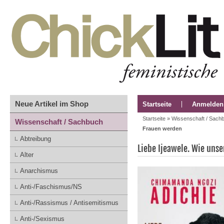
Neue Artikel im Shop
Startseite
Anmelden
Startseite
»
Wissenschaft / Sach
Wissenschaft / Sachbuch
Frauen werden
Abtreibung
Liebe Ijeawele. Wie uns
Alter
Anarchismus
Anti-/Faschismus/NS
Anti-/Rassismus / Antisemitismus
Anti-/Sexismus