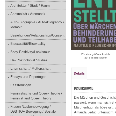
Architektur / Stadt / Raum
Asexualität / Aromantik
Auto-/Biographie / Auto-/Biography /
Memoir
Beziehungen/Relationships/Consent
Bisexualität/Bisexuality
Body Positivity/Lookismus
Für eine größere Ansicht
auf das Bild klicken
De-/Postcolonial Studies
Elternschaft / Mutterschaft
Details
Essays und Reportagen
Essstörungen
BESCHREIBUNG
Feministische und Queer-Theorie /
Die Märchen und Geschichte
Feminist and Queer Theory
passiert, wenn man sich ehe
Frauen-/Lesbenbewegung /
Märchenfigur als böse gilt,
LGBTIQ+ Bewegung / Soziale
Amanda Leduc untersucht Mä