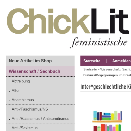
Neue Artikel im Shop
Startseite
Anmelden
Startseite
»
Wissenschaft / Sach
Wissenschaft / Sachbuch
Diskurs/Begegnungen im Erzäh
Abtreibung
Inter*geschlechtliche K
Alter
Anarchismus
Anti-/Faschismus/NS
Anti-/Rassismus / Antisemitismus
Anti-/Sexismus