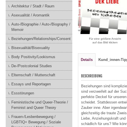
Architektur / Stadt / Raum
Asexualität / Aromantik
Auto-/Biographie / Auto-/Biography /
Memoir
Beziehungen/Relationships/Consent
Für eine größere Ansicht
auf das Bild klicken
Bisexualität/Bisexuality
Body Positivity/Lookismus
Details
Kund_innen-Tip
De-/Postcolonial Studies
Elternschaft / Mutterschaft
BESCHREIBUNG
Essays und Reportagen
Beziehungen sind komplizie
sind verzweifelt auf der S
Essstörungen
perfekte Deckel für unsere
scheidet. Stattdessen entw
Feministische und Queer-Theorie /
Zauber inne. Aber irgendwan
Feminist and Queer Theory
gleichzeitig die traute Zwe
Frauen-/Lesbenbewegung /
Liebe, Anziehungskraft und
LGBTIQ+ Bewegung / Soziale
schädlich für uns? Wie kön