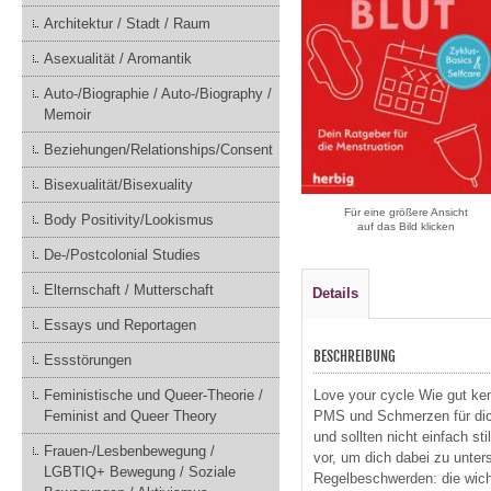
Architektur / Stadt / Raum
Asexualität / Aromantik
Auto-/Biographie / Auto-/Biography /
Memoir
Beziehungen/Relationships/Consent
Bisexualität/Bisexuality
Für eine größere Ansicht
Body Positivity/Lookismus
auf das Bild klicken
De-/Postcolonial Studies
Elternschaft / Mutterschaft
Details
Essays und Reportagen
BESCHREIBUNG
Essstörungen
Love your cycle Wie gut ken
Feministische und Queer-Theorie /
PMS und Schmerzen für dich
Feminist and Queer Theory
und sollten nicht einfach sti
Frauen-/Lesbenbewegung /
vor, um dich dabei zu unter
LGBTIQ+ Bewegung / Soziale
Regelbeschwerden: die wicht