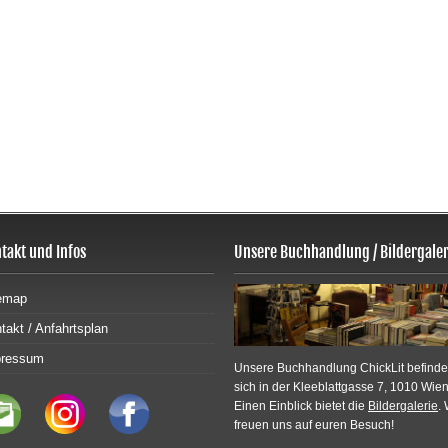
takt und Infos
Unsere Buchhandlung / Bildergaler
emap
takt / Anfahrtsplan
pressum
Unsere Buchhandlung ChickLit befinde
sich in der Kleeblattgasse 7, 1010 Wien
Einen Einblick bietet die
Bildergalerie
. 
freuen uns auf euren Besuch!