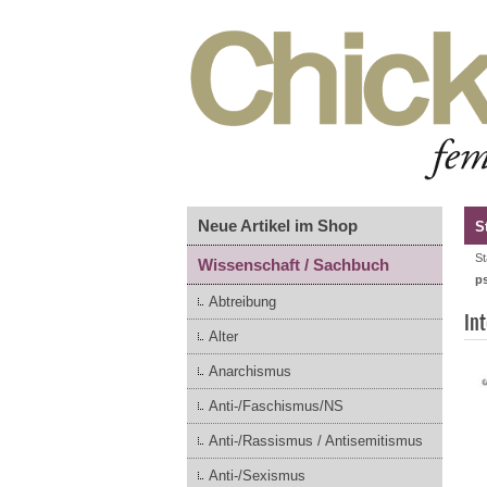
Neue Artikel im Shop
S
St
Wissenschaft / Sachbuch
p
Abtreibung
In
Alter
Anarchismus
Anti-/Faschismus/NS
Anti-/Rassismus / Antisemitismus
Anti-/Sexismus