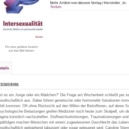
Mehr Artikel von diesem Verlag / Hersteller_in:
Tectum
Für eine größere Ansicht
auf das Bild klicken
etails
ESCHREIBUNG
Ist es ein Junge oder ein Mädchen?“ Die Frage am Wochenbett schließt per se
esellschaftlich aus. Dabei führen genetische oder hormonelle Variationen imme
elt kommen. Oft ohne Rücksicht auf den Willen der Betroffenen, auf deren 
sychologische Belastungen greifen Mediziner noch heute zum Skalpell, um de
agina künstlich nachzuhelfen. Stoffwechselstörungen, Traumatisierungen und
pätfolgen machen Menschen mit einem zugewiesenen Geschlecht das Leben of
esellschaftlich weitgehend tabuisiert oder sogar geleugnet wird. Caroline Ste