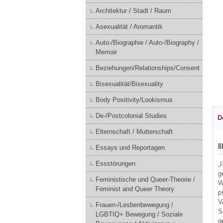
Architektur / Stadt / Raum
Asexualität / Aromantik
Auto-/Biographie / Auto-/Biography /
Memoir
Beziehungen/Relationships/Consent
Bisexualität/Bisexuality
Body Positivity/Lookismus
De-/Postcolonial Studies
D
Elternschaft / Mutterschaft
B
Essays und Reportagen
Essstörungen
„
g
Feministische und Queer-Theorie /
W
Feminist and Queer Theory
p
V
Frauen-/Lesbenbewegung /
S
LGBTIQ+ Bewegung / Soziale
g