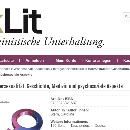
tartseite
Anmelden
Mein Konto
Konto anlegen
Kas
artseite
»
Wissenschaft / Sachbuch
»
Intergeschlechtlichkeit
»
Intersexualität. Geschichte
sychosoziale Aspekte
tersexualität. Geschichte, Medizin und psychosoziale Aspekte
Art.-Nr. / ISBN:
9783828821637
Autor_in / Autor_innen:
Stern, Caroline
Weitere Informationen:
120 Seiten - Taschenbuch - Deutsch