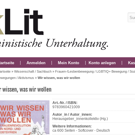
tartseite
Anmelden
Mein Konto
Konto anlegen
Kas
artseite
»
Wissenschaft / Sachbuch
»
Frauen-/Lesbenbewegung / LGBTIQ+ Bewegung / Soz
wegungen / Aktivismus
»
Wir wissen, was wir wollen
r wissen, was wir wollen
Art.-Nr. / ISBN:
9783960421009
Autor_in / Autor_innen:
Herausgeber_innenkollektiv (Hg.)
Weitere Informationen:
ca 600 Seiten - Softcover - Deutsch