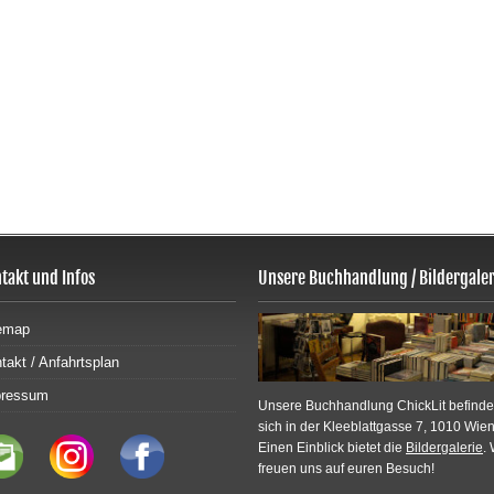
takt und Infos
Unsere Buchhandlung / Bildergaler
emap
takt / Anfahrtsplan
pressum
Unsere Buchhandlung ChickLit befinde
sich in der Kleeblattgasse 7, 1010 Wien
Einen Einblick bietet die
Bildergalerie
. 
freuen uns auf euren Besuch!