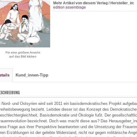
Mehr Artikel von diesem Verlag / Hersteller_in:
edition assemblage
Für eine größere Ansicht
auf das Bild klicken
etails
Kund_innen-Tipp
ESCHREIBUNG
n Nord- und Ostsyrien wird seit 2011 ein basisdemokratisches Projekt aufgeba
reiheitsbewegung bezieht. Leitidee dieser ist das Konzept des Demokratisch
eschlechtergleichheit, Basisdemokratie und Ökologie fußt. Der gesellschaftl
rauenrevolution bezeichnet. Doch was macht diese aus? Das Herausgeber_innen
iese Frage aus ihrer Perspektive beantworten und die Umsetzung der Frauenrev
hren Erzählungen ist der gelebte Widerstand, nicht nur gegen militärische Ang