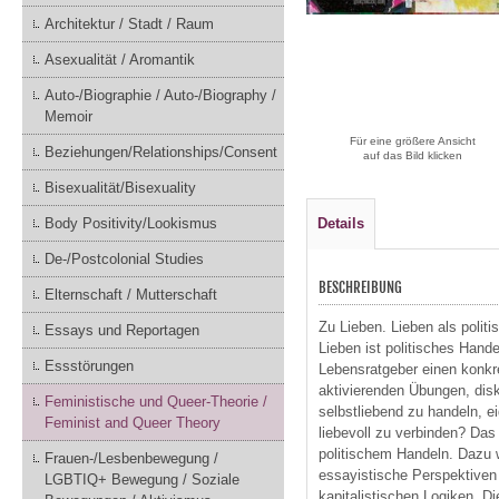
Architektur / Stadt / Raum
Asexualität / Aromantik
Auto-/Biographie / Auto-/Biography /
Memoir
Für eine größere Ansicht
Beziehungen/Relationships/Consent
auf das Bild klicken
Bisexualität/Bisexuality
Body Positivity/Lookismus
Details
De-/Postcolonial Studies
BESCHREIBUNG
Elternschaft / Mutterschaft
Zu Lieben. Lieben als polit
Essays und Reportagen
Lieben ist politisches Hand
Essstörungen
Lebensratgeber einen konkre
aktivierenden Übungen, disk
Feministische und Queer-Theorie /
selbstliebend zu handeln, e
Feminist and Queer Theory
liebevoll zu verbinden? Das
politischem Handeln. Dazu we
Frauen-/Lesbenbewegung /
essayistische Perspektiven 
LGBTIQ+ Bewegung / Soziale
kapitalistischen Logiken. D