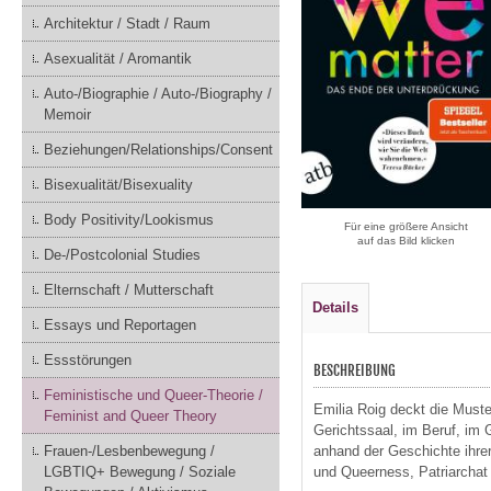
Architektur / Stadt / Raum
Asexualität / Aromantik
Auto-/Biographie / Auto-/Biography /
Memoir
Beziehungen/Relationships/Consent
Bisexualität/Bisexuality
Body Positivity/Lookismus
Für eine größere Ansicht
auf das Bild klicken
De-/Postcolonial Studies
Elternschaft / Mutterschaft
Details
Essays und Reportagen
Essstörungen
BESCHREIBUNG
Feministische und Queer-Theorie /
Emilia Roig deckt die Muste
Feminist and Queer Theory
Gerichtssaal, im Beruf, im G
Frauen-/Lesbenbewegung /
anhand der Geschichte ihre
LGBTIQ+ Bewegung / Soziale
und Queerness, Patriarchat